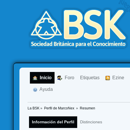
  Inicio
  Foro
Etiquetas
  Ezine
  Ayuda
La BSK
»
Perfil de MarcoNex 
»
Resumen
Información del Perfil
Distinciones