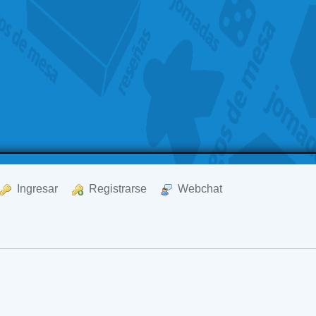
  Ingresar
  Registrarse
  Webchat