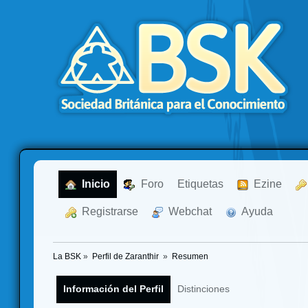
  Inicio
  Foro
Etiquetas
  Ezine
  Registrarse
  Webchat
  Ayuda
La BSK
»
Perfil de Zaranthir 
»
Resumen
Información del Perfil
Distinciones