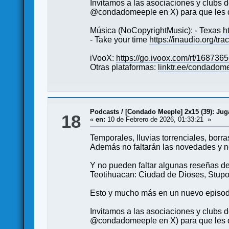
Invitamos a las asociaciones y club
@condadomeeple en X) para que les d
Música (NoCopyrightMusic): - Texas
h
- Take your time
https://inaudio.org/tr
iVooX:
https://go.ivoox.com/rf/168736
Otras plataformas:
linktr.ee/condadom
Podcasts
/
[Condado Meeple] 2x15 (39): Jug
18
«
en:
10 de Febrero de 2026, 01:33:21 »
Temporales, lluvias torrenciales, borr
Además no faltarán las novedades y n
Y no pueden faltar algunas reseñas de 
Teotihuacan: Ciudad de Dioses, Stupo
Esto y mucho más en un nuevo episod
Invitamos a las asociaciones y club
@condadomeeple en X) para que les d