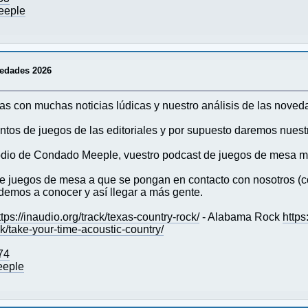
eeple
vedades 2026
s con muchas noticias lúdicas y nuestro análisis de las noved
tos de juegos de las editoriales y por supuesto daremos nues
dio de Condado Meeple, vuestro podcast de juegos de mesa 
s de juegos de mesa a que se pongan en contacto con nosotro
emos a conocer y así llegar a más gente.
ttps://inaudio.org/track/texas-country-rock/
- Alabama Rock
https
ack/take-your-time-acoustic-country/
74
eeple