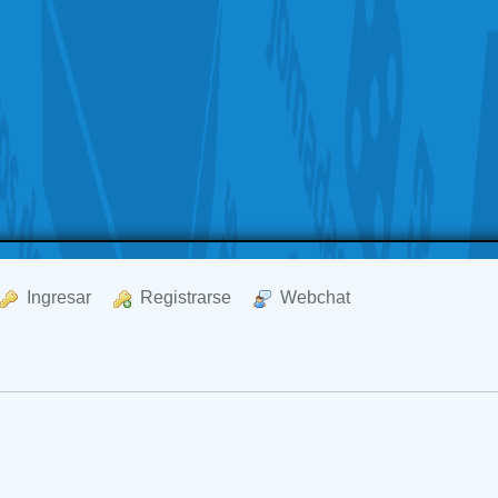
  Ingresar
  Registrarse
  Webchat