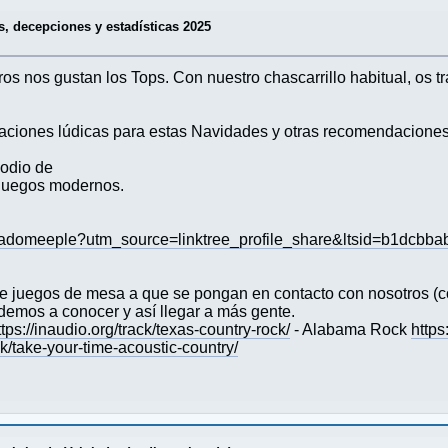
s, decepciones y estadísticas 2025
ros nos gustan los Tops. Con nuestro chascarrillo habitual, os t
ciones lúdicas para estas Navidades y otras recomendaciones 
odio de
juegos modernos.
condadomeeple?utm_source=linktree_profile_share&ltsid=b1dc
s de juegos de mesa a que se pongan en contacto con nosotro
emos a conocer y así llegar a más gente.
ttps://inaudio.org/track/texas-country-rock/
- Alabama Rock
https
ack/take-your-time-acoustic-country/