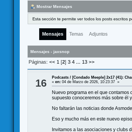
Mostrar Mensajes
Esta sección te permite ver todos los posts escritos
Mensajes
Temas
Adjuntos
Mensajes - jaxsnop
Páginas:
<<
1
[
2
]
3
4
...
13
>>
Podcasts
/
[Condado Meeple] 2x17 (41): Cha
16
«
en:
04 de Marzo de 2026, 10:23:37 »
Nuevo programa en el que contamos co
supuesto conoceremos más sobre él y 
No faltarán las noticias donde Asmode
Eso y mucho más en este nuevo episo
Invitamos a las asociaciones y club