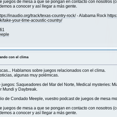
s de juegos de mesa a que se pongan en contacto con nosotro
emos a conocer y así llegar a más gente.
ttps://inaudio.org/track/texas-country-rock/
- Alabama Rock
https
ack/take-your-time-acoustic-country/
561
eeple
ando con el clima
ascas... Hablamos sobre juegos relacionados con el clima.
oticias, algunas muy polémicas.
juegos: Saqueadores del Mar del Norte, Medical mysteries: Miam
r Mundi y Daybreak.
io de Condado Meeple, vuestro podcast de juegos de mesa mo
s de juegos de mesa a que se pongan en contacto con nosotro
emos a conocer y así llegar a más gente.