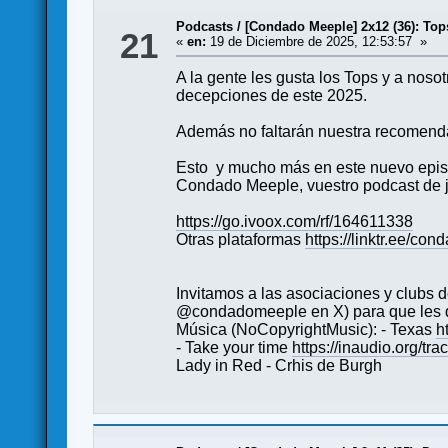
Podcasts
/
[Condado Meeple] 2x12 (36): Top
21
«
en:
19 de Diciembre de 2025, 12:53:57 »
A la gente les gusta los Tops y a nosot
decepciones de este 2025.
Además no faltarán nuestra recomenda
Esto y mucho más en este nuevo epis
Condado Meeple, vuestro podcast de 
https://go.ivoox.com/rf/164611338
Otras plataformas
https://linktr.ee/
Invitamos a las asociaciones y club
@condadomeeple en X) para que les d
Música (NoCopyrightMusic): - Texas
h
- Take your time
https://inaudio.org/tr
Lady in Red - Crhis de Burgh