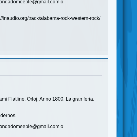
s (condadomeeple@gmail.com o
://inaudio.org/track/alabama-rock-western-rock/
i Flatline, Orloj, Anno 1800, La gran feria,
dernos.
s (condadomeeple@gmail.com o