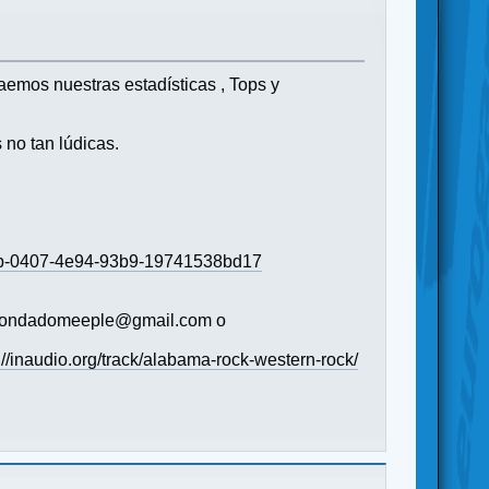
raemos nuestras estadísticas , Tops y
no tan lúdicas.
bbab-0407-4e94-93b9-19741538bd17
s (condadomeeple@gmail.com o
://inaudio.org/track/alabama-rock-western-rock/