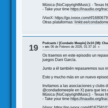
Música (NoCopyrightMusic): - Texas
h
- Take your time
https://inaudio.org/tr
iVooX:
https://go.ivoox.com/rf/168067
Otras plataformas:
linktr.ee/condadom
Podcasts
/
[Condado Meeple] 2x14 (38): Cha
19
«
en:
06 de Febrero de 2026, 01:37:16 »
Os traemos en este episodio un repaso
juegos Dani García.
Junto a él también repasaremos sus ini
Esto y mucho más en un nuevo episod
Invitamos a las asociaciones y club
@condadomeeple en X) para que les d
Música (NoCopyrightMusic): - Texas
h
- Take your time
https://inaudio.org/tr
iVoox:
https://go.ivoox.com/rf/1675810