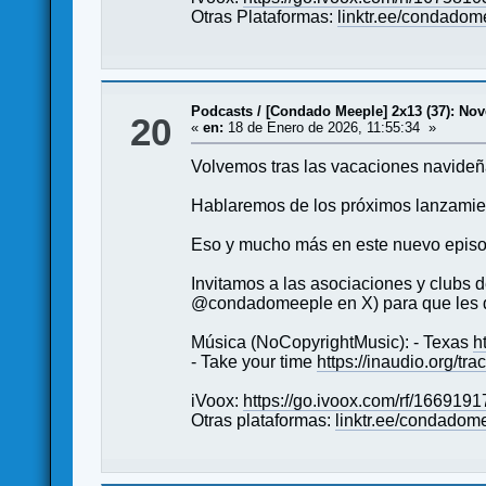
Otras Plataformas:
linktr.ee/condadom
Podcasts
/
[Condado Meeple] 2x13 (37): No
20
«
en:
18 de Enero de 2026, 11:55:34 »
Volvemos tras las vacaciones navideña
Hablaremos de los próximos lanzamien
Eso y mucho más en este nuevo episo
Invitamos a las asociaciones y club
@condadomeeple en X) para que les d
Música (NoCopyrightMusic): - Texas
h
- Take your time
https://inaudio.org/tr
iVoox:
https://go.ivoox.com/rf/1669191
Otras plataformas:
linktr.ee/condadom