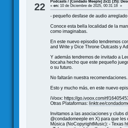
Podcasts
/
[Condado Meeple] 2x11 (35): Des
22
«
en:
10 de Diciembre de 2025, 00:31:18 »
- pequeño desfase de audio arreglado 
Conoce esta bella localidad de la man
como imaginabas.
En este nuevo episodio tendremos com
and Write y Dice Throne Outcasts y Ad
Y además tendremos de invitado a Leo 
bocaha hecho que este pequeño juego 
o su futuro.
No faltarán nuestra recomendaciones.
Esto y mucho más, en este nuevo epi
iVoox:
https://go.ivoox.com/rf/1640545
Otras Plataformas:
linktr.ee/condadom
Invitamos a las asociaciones y club
@condadomeeple en X) para que les d
Música (NoCopyrightMusic): - Texas
h