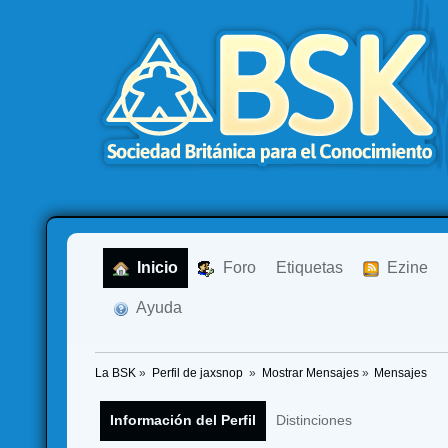
  Inicio
  Foro
Etiquetas
  Ezine
  Ayuda
La BSK
»
Perfil de jaxsnop 
»
Mostrar Mensajes
»
Mensajes
Información del Perfil
Distinciones