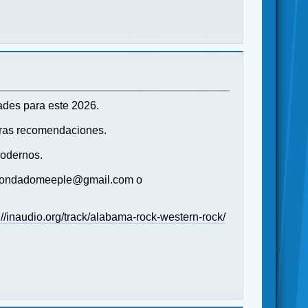
ades para este 2026.
tras recomendaciones.
modernos.
s (condadomeeple@gmail.com o
://inaudio.org/track/alabama-rock-western-rock/