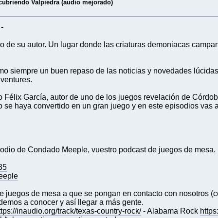
cubriendo Valpiedra (audio mejorado)
-
o de su autor. Un lugar donde las criaturas demoniacas campan 
o siempre un buen repaso de las noticias y novedades lúcidas,
ventures.
Félix García, autor de uno de los juegos revelación de Córdoba
se haya convertido en un gran juego y en este episodios vas 
sodio de Condado Meeple, vuestro podcast de juegos de mesa.
35
eeple
s de juegos de mesa a que se pongan en contacto con nosotro
emos a conocer y así llegar a más gente.
ttps://inaudio.org/track/texas-country-rock/
- Alabama Rock
https