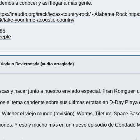
emos a conocer y así llegar a más gente.
ttps://inaudio.org/track/texas-country-rock/
- Alabama Rock
https
ack/take-your-time-acoustic-country/
085
eeple
riada o Devierratada (audio arreglado)
escas y hacer junto a nuestro enviado especial, Fran Romguer, u
mos el tema candente sobre sus últimas erratas en D-Day Play
 Witcher el viejo mundo (revisión), Worms, Tiletum, Space Base
iones. Y eso y mucho más en un nuevo episodio de Condado M