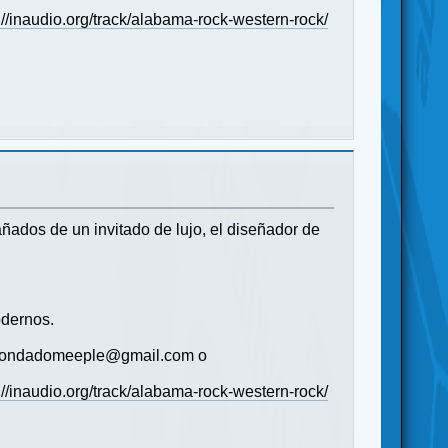
://inaudio.org/track/alabama-rock-western-rock/
ados de un invitado de lujo, el diseñador de
dernos.
s (condadomeeple@gmail.com o
://inaudio.org/track/alabama-rock-western-rock/