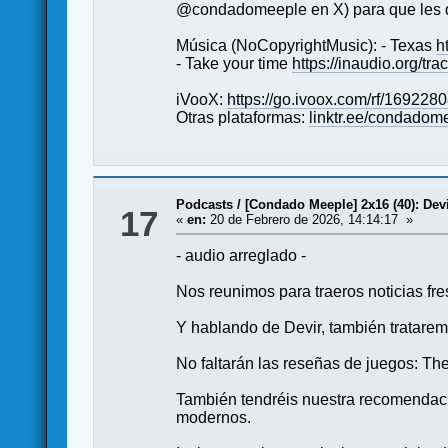
@condadomeeple en X) para que les d
Música (NoCopyrightMusic): - Texas
h
- Take your time
https://inaudio.org/tr
iVooX:
https://go.ivoox.com/rf/169228
Otras plataformas:
linktr.ee/condadom
Podcasts
/
[Condado Meeple] 2x16 (40): Devi
17
«
en:
20 de Febrero de 2026, 14:14:17 »
- audio arreglado -
Nos reunimos para traeros noticias fr
Y hablando de Devir, también tratare
No faltarán las reseñas de juegos: The
También tendréis nuestra recomendac
modernos.