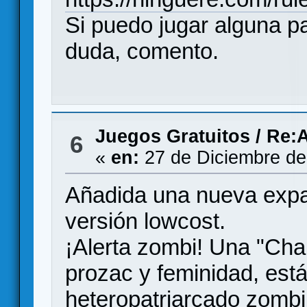
Si puedo jugar alguna p
duda, comento.
Juegos Gratuitos
/
Re:A
6
«
en:
27 de Diciembre de
Añadida una nueva expa
versión lowcost.
¡Alerta zombi! Una "Char
prozac y feminidad, está
heteropatriarcado zombi