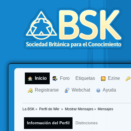
  Inicio
  Foro
Etiquetas
  Ezine
  Registrarse
  Webchat
  Ayuda
La BSK
»
Perfil de Wkr 
»
Mostrar Mensajes
»
Mensajes
Información del Perfil
Distinciones