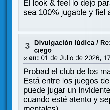
El look & feel lo dejo pa
sea 100% jugable y fiel a
Divulgación lúdica
/
Re
3
ciego
«
en:
01 de Julio de 2026, 1
Probad el club de los m
Está entre los juegos de
puede jugar un invident
cuando esté atento y se
mentales).