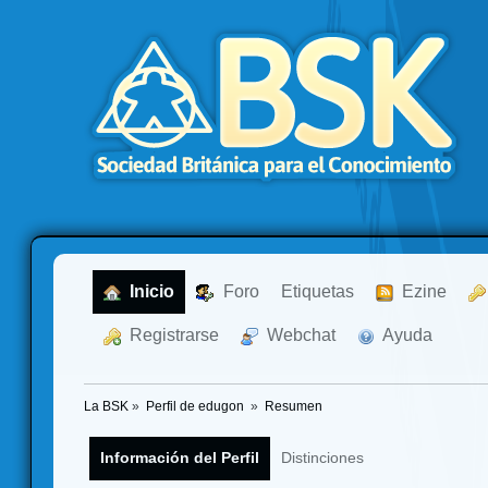
  Inicio
  Foro
Etiquetas
  Ezine
  Registrarse
  Webchat
  Ayuda
La BSK
»
Perfil de edugon 
»
Resumen
Información del Perfil
Distinciones