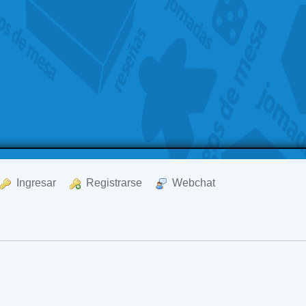
  Ingresar
  Registrarse
  Webchat