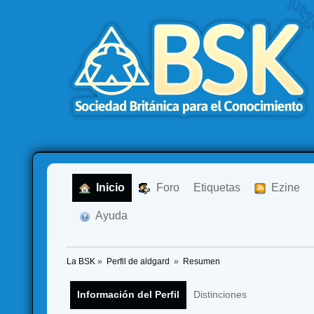
  Inicio
  Foro
Etiquetas
  Ezine
  Ayuda
La BSK
»
Perfil de aldgard 
»
Resumen
Información del Perfil
Distinciones