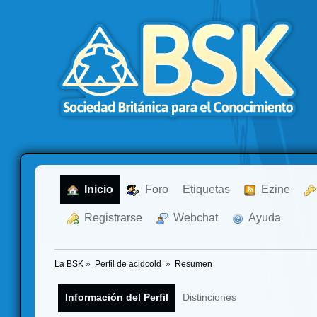
  Inicio
  Foro
Etiquetas
  Ezine
  Registrarse
  Webchat
  Ayuda
La BSK
»
Perfil de acidcold 
»
Resumen
Información del Perfil
Distinciones