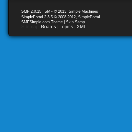
SMF 2.0.15
|
SMF © 2013
,
Simple Machines
SimplePortal 2.3.5 © 2008-2012, SimplePortal
SMFSimple.com Theme | Skin Samp
Sitemap:
Boards
|
Topics
|
XML