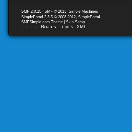
SMF 2.0.15
|
SMF © 2013
,
Simple Machines
SimplePortal 2.3.5 © 2008-2012, SimplePortal
SMFSimple.com Theme | Skin Samp
Sitemap:
Boards
|
Topics
|
XML