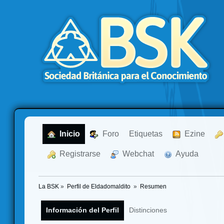
  Inicio
  Foro
Etiquetas
  Ezine
  Registrarse
  Webchat
  Ayuda
La BSK
»
Perfil de Eldadomaldito 
»
Resumen
Información del Perfil
Distinciones