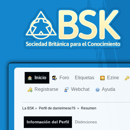
  Inicio
  Foro
Etiquetas
  Ezine
  Registrarse
  Webchat
  Ayuda
La BSK
»
Perfil de danielmese76 
»
Resumen
Información del Perfil
Distinciones