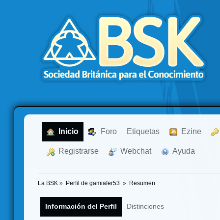
  Inicio
  Foro
Etiquetas
  Ezine
  Registrarse
  Webchat
  Ayuda
La BSK
»
Perfil de gamiafer53 
»
Resumen
Información del Perfil
Distinciones