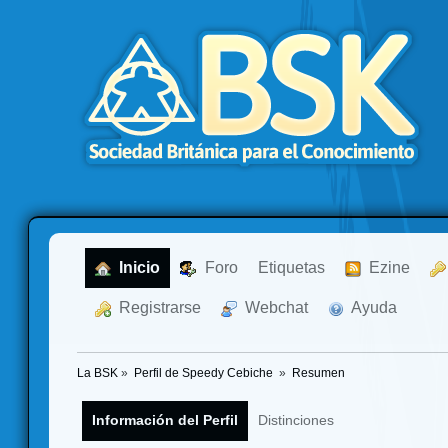
  Inicio
  Foro
Etiquetas
  Ezine
  Registrarse
  Webchat
  Ayuda
La BSK
»
Perfil de Speedy Cebiche 
»
Resumen
Información del Perfil
Distinciones