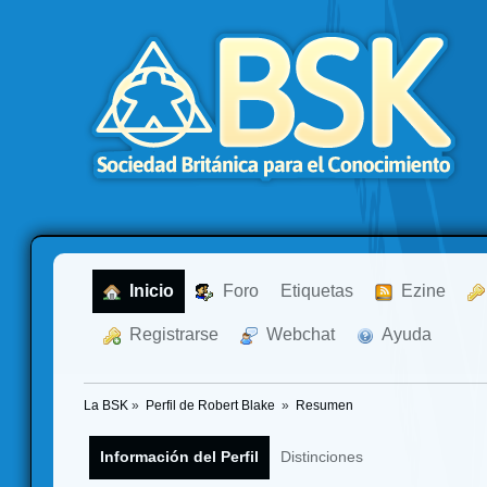
  Inicio
  Foro
Etiquetas
  Ezine
  Registrarse
  Webchat
  Ayuda
La BSK
»
Perfil de Robert Blake 
»
Resumen
Información del Perfil
Distinciones