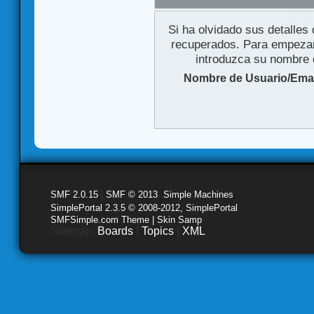
Si ha olvidado sus detalles
recuperados. Para empezar 
introduzca su nombre d
Nombre de Usuario/Emai
SMF 2.0.15
|
SMF © 2013
,
Simple Machines
SimplePortal 2.3.5 © 2008-2012, SimplePortal
SMFSimple.com Theme | Skin Samp
Sitemap:
Boards
|
Topics
|
XML