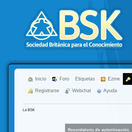
  Inicio
  Foro
Etiquetas
  Ezine
  Registrarse
  Webchat
  Ayuda
La BSK
Recordatorio de autenticación