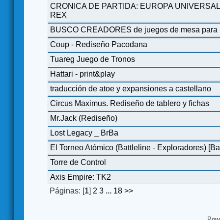
CRONICA DE PARTIDA: EUROPA UNIVERSAL
REX
BUSCO CREADORES de juegos de mesa para pl
Coup - Rediseño Pacodana
Tuareg Juego de Tronos
Hattari - print&play
traducción de atoe y expansiones a castellano
Circus Maximus. Rediseño de tablero y fichas
Mr.Jack (Rediseño)
Lost Legacy _ BrBa
El Torneo Atómico (Battleline - Exploradores) [B
Torre de Control
Axis Empire: TK2
Páginas: [
1
]
2
3
...
18
>>
Pow