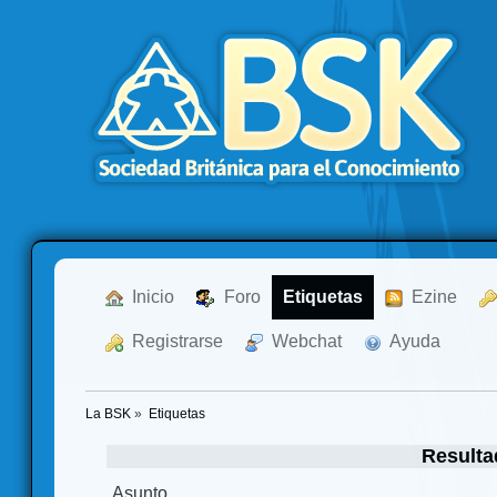
  Inicio
  Foro
Etiquetas
  Ezine
  Registrarse
  Webchat
  Ayuda
La BSK
»
Etiquetas
Resulta
Asunto