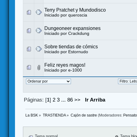
Terry Pratchet y Mundodisco
Iniciado por
queroscia
Dungeoneer expansiones
Iniciado por
Crackdung
Sobre tiendas de cómics
Iniciado por
Estornudo
Feliz reyes magos!
Iniciado por
e-1000
Páginas: [
1
]
2
3
...
86
>>
Ir Arriba
La BSK
»
TRASTIENDA
»
Cajón de sastre
(Moderadores:
Pensato
Tema normal
Tema blo