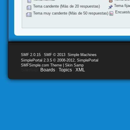
Tema fija
Tema candente (Más de 20 respuestas)
Encuest
Tema muy candente (Más de 50 respuestas)
SMF 2.0.15
|
SMF © 2013
,
Simple Machines
SimplePortal 2.3.5 © 2008-2012, SimplePortal
SMFSimple.com Theme | Skin Samp
Sitemap:
Boards
|
Topics
|
XML