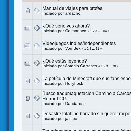
Manual de viajes para profes
Iniciado por
ardacho
¿Qué serie ves ahora?
Iniciado por
Caimanaco
«
1
2
3
...
204
»
Videojuegos Indies/Independientes
Iniciado por
Von Bek
«
1
2
3
...
61
»
¿Qué estás leyendo?
Iniciado por
Antonio Carrasco
«
1
2
3
...
78
»
La película de Minecraft que sus fans espe
Iniciado por
Hollyhock
Busco tradumaquetacion Camino a Carco
Horror LCG
Iniciado por
Dandaresp
Desastre total: he borrado sin querer mi pe
Iniciado por
jainibe