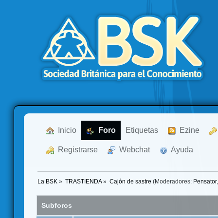
  Inicio
  Foro
Etiquetas
  Ezine
  Registrarse
  Webchat
  Ayuda
La BSK
»
TRASTIENDA
»
Cajón de sastre
(Moderadores:
Pensator
Subforos