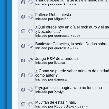
Thunderstone la ira de los elementos falta
Iniciado por
orion_kurnous
Fallece Robe Iniesta
Iniciado por
Miguelón
¿Qué ofrece hoy en día el rock duro y el m
¿Decadencia?
Iniciado por
queroscia
«
1
2
3
»
Battlestar Galactica, la serie. Dudas sobre
Iniciado por
queroscia
«
1
2
»
Juego P&P de arandelas
Iniciado por
lioatica
¿ Como se puede saber número de unidad
como autor ?
Iniciado por
damosan
Fryxgames.se pagina web no funciona
Iniciado por
Xaviyo
Muy fan de estas niñas.
Iniciado por
Robert Blake
«
1
2
3
4
»