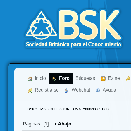
  Inicio
  Foro
Etiquetas
  Ezine
  Registrarse
  Webchat
  Ayuda
La BSK
»
TABLÓN DE ANUNCIOS
»
Anuncios
»
Portada
Páginas: [
1
]
Ir Abajo