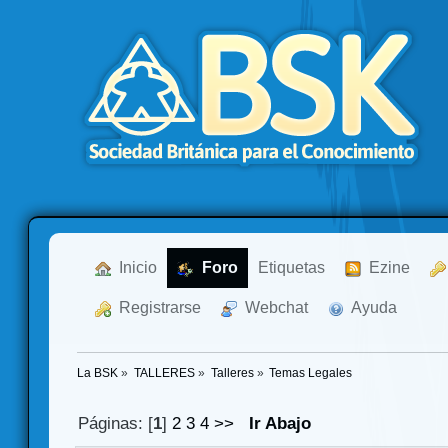
  Inicio
  Foro
Etiquetas
  Ezine
  Registrarse
  Webchat
  Ayuda
La BSK
»
TALLERES
»
Talleres
»
Temas Legales
Páginas: [
1
]
2
3
4
>>
Ir Abajo