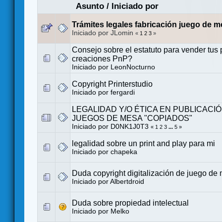
Asunto
/
Iniciado por
Trámites legales fabricación juego de 
Iniciado por JLomin
«
1
2
3
»
Consejo sobre el estatuto para vender tus 
creaciones PnP?
Iniciado por
LeonNocturno
Copyright Printerstudio
Iniciado por
fergardi
LEGALIDAD Y/O ÉTICA EN PUBLICACI
JUEGOS DE MESA "COPIADOS"
Iniciado por
D0NK1J0T3
«
1
2
3
...
5
»
legalidad sobre un print and play para mi
Iniciado por
chapeka
Duda copyright digitalización de juego de
Iniciado por
Albertdroid
Duda sobre propiedad intelectual
Iniciado por
Melko