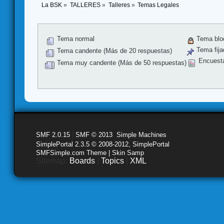
La BSK
»
TALLERES
»
Talleres
»
Temas Legales
Tema normal
Tema blo
Tema fija
Tema candente (Más de 20 respuestas)
Encuest
Tema muy candente (Más de 50 respuestas)
SMF 2.0.15
|
SMF © 2013
,
Simple Machines
SimplePortal 2.3.5 © 2008-2012, SimplePortal
SMFSimple.com Theme | Skin Samp
Sitemap:
Boards
|
Topics
|
XML