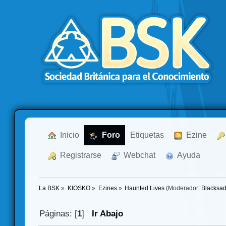
  Inicio
  Foro
Etiquetas
  Ezine
  Registrarse
  Webchat
  Ayuda
La BSK
»
KIOSKO
»
Ezines
»
Haunted Lives
(Moderador:
Blacksa
Páginas: [
1
]
Ir Abajo