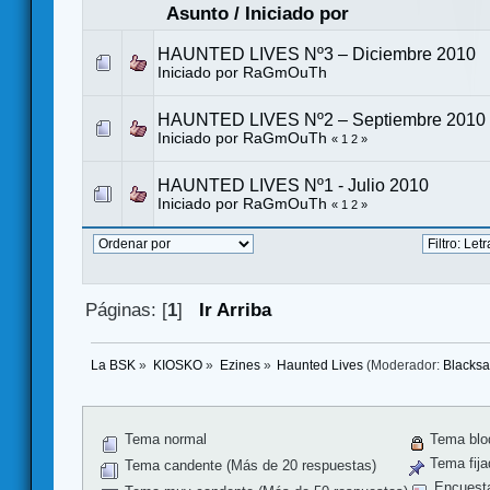
Asunto
/
Iniciado por
HAUNTED LIVES Nº3 – Diciembre 2010
Iniciado por
RaGmOuTh
HAUNTED LIVES Nº2 – Septiembre 2010
Iniciado por
RaGmOuTh
«
1
2
»
HAUNTED LIVES Nº1 - Julio 2010
Iniciado por
RaGmOuTh
«
1
2
»
Páginas: [
1
]
Ir Arriba
La BSK
»
KIOSKO
»
Ezines
»
Haunted Lives
(Moderador:
Blacks
Tema normal
Tema blo
Tema fija
Tema candente (Más de 20 respuestas)
Encuest