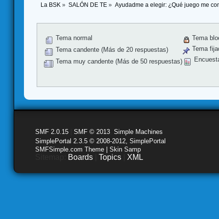
La BSK
»
SALÓN DE TE
»
Ayudadme a elegir: ¿Qué juego me co
Tema normal
Tema blo
Tema fija
Tema candente (Más de 20 respuestas)
Encuest
Tema muy candente (Más de 50 respuestas)
SMF 2.0.15
|
SMF © 2013
,
Simple Machines
SimplePortal 2.3.5 © 2008-2012, SimplePortal
SMFSimple.com Theme | Skin Samp
Sitemap:
Boards
|
Topics
|
XML