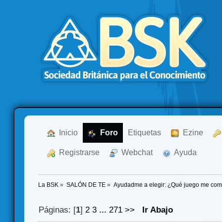
  Inicio
  Foro
Etiquetas
  Ezine
  Registrarse
  Webchat
  Ayuda
La BSK
»
SALÓN DE TE
»
Ayudadme a elegir: ¿Qué juego me co
Páginas: [
1
]
2
3
...
271
>>
Ir Abajo