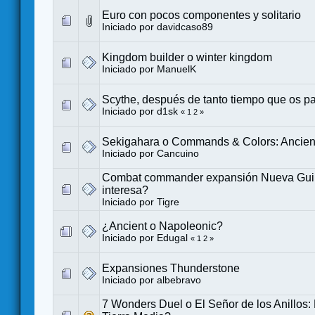
Euro con pocos componentes y solitario
Iniciado por
davidcaso89
Kingdom builder o winter kingdom
Iniciado por
ManuelK
Scythe, después de tanto tiempo que os p
Iniciado por
d1sk
«
1
2
»
Sekigahara o Commands & Colors: Ancien
Iniciado por
Cancuino
Combat commander expansión Nueva Gui
interesa?
Iniciado por
Tigre
¿Ancient o Napoleonic?
Iniciado por
Edugal
«
1
2
»
Expansiones Thunderstone
Iniciado por
albebravo
7 Wonders Duel o El Señor de los Anillos: 