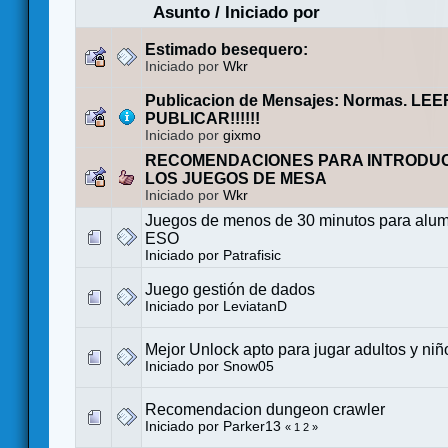
Asunto
/
Iniciado por
Estimado besequero:
Iniciado por
Wkr
Publicacion de Mensajes: Normas. LE
PUBLICAR!!!!!!
Iniciado por
gixmo
RECOMENDACIONES PARA INTRODUC
LOS JUEGOS DE MESA
Iniciado por
Wkr
Juegos de menos de 30 minutos para alum
ESO
Iniciado por
Patrafisic
Juego gestión de dados
Iniciado por
LeviatanD
Mejor Unlock apto para jugar adultos y niñ
Iniciado por
Snow05
Recomendacion dungeon crawler
Iniciado por
Parker13
«
1
2
»