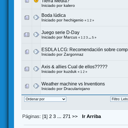
Tierra Media?
Iniciado por
kalero
Boda lúdica
Iniciado por
hechigenio
«
1
2
»
Juego serie D-Day
Iniciado por
Marcus
«
1
2
3
...
5
»
ESDLA LCG: Recomendación sobre comp
Iniciado por
Zargonnaz
Axis & allies Cual de ellos?????
Iniciado por kuzduk
«
1
2
»
Weather machine vs Inventions
Iniciado por
Draculariojano
Páginas: [
1
]
2
3
...
271
>>
Ir Arriba