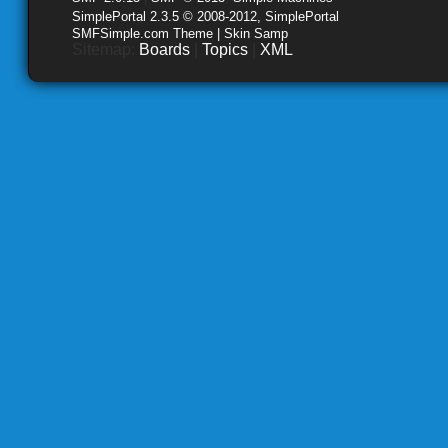
SimplePortal 2.3.5 © 2008-2012, SimplePortal
SMFSimple.com Theme | Skin Samp
Sitemap:
Boards
|
Topics
|
XML