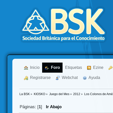
  Inicio
  Foro
Etiquetas
  Ezine
  Registrarse
  Webchat
  Ayuda
La BSK
»
KIOSKO
»
Juego del Mes
»
2012
»
Los Colonos de Amér
Páginas: [
1
]
Ir Abajo