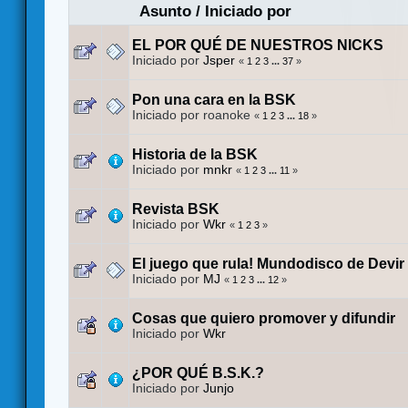
Asunto
/
Iniciado por
EL POR QUÉ DE NUESTROS NICKS
Iniciado por
Jsper
«
1
2
3
...
37
»
Pon una cara en la BSK
Iniciado por roanoke
«
1
2
3
...
18
»
Historia de la BSK
Iniciado por
mnkr
«
1
2
3
...
11
»
Revista BSK
Iniciado por
Wkr
«
1
2
3
»
El juego que rula! Mundodisco de Devir
Iniciado por
MJ
«
1
2
3
...
12
»
Cosas que quiero promover y difundir
Iniciado por
Wkr
¿POR QUÉ B.S.K.?
Iniciado por
Junjo