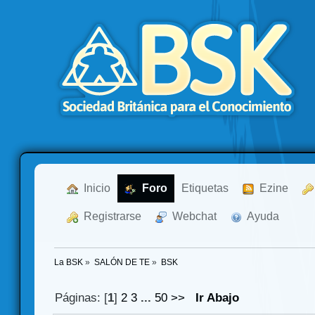
  Inicio
  Foro
Etiquetas
  Ezine
  Registrarse
  Webchat
  Ayuda
La BSK
»
SALÓN DE TE
»
BSK
Páginas: [
1
]
2
3
...
50
>>
Ir Abajo