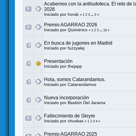
Acabemos con la antiludoteca. El reto de 
2026
Iniciado por
horak
«
1
2
3
...
5
»
Premio AGARRAO 2026
Iniciado por
Quimérico
«
1
2
3
...
10
»
En busca de jugones en Madrid
Iniciado por
fuzzyalej
Presentación
Iniciado por
thejapp
Hola, somos Catarandamus.
Iniciado por
Catarandamus
Nueva incorporación
Iniciado por
Bastión Del Jarama
Fallecimiento de Skryre
Iniciado por
chuskas
«
1
2
3
4
»
Premio AGARRAO 2025