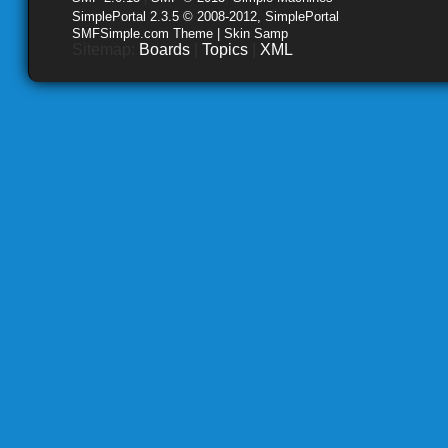
SimplePortal 2.3.5 © 2008-2012, SimplePortal
SMFSimple.com Theme | Skin Samp
Sitemap:
Boards
|
Topics
|
XML