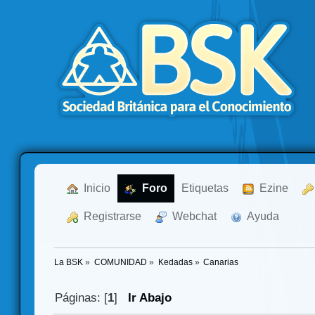
  Inicio
  Foro
Etiquetas
  Ezine
  Registrarse
  Webchat
  Ayuda
La BSK
»
COMUNIDAD
»
Kedadas
»
Canarias
Páginas: [
1
]
Ir Abajo