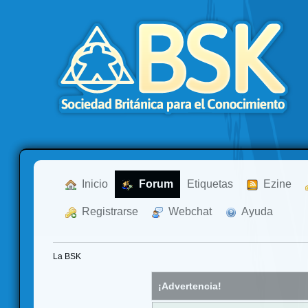
  Inicio
  Forum
Etiquetas
  Ezine
  Registrarse
  Webchat
  Ayuda
La BSK
¡Advertencia!