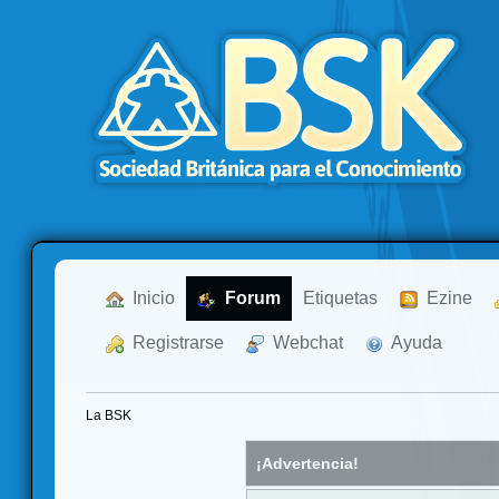
  Inicio
  Forum
Etiquetas
  Ezine
  Registrarse
  Webchat
  Ayuda
La BSK
¡Advertencia!