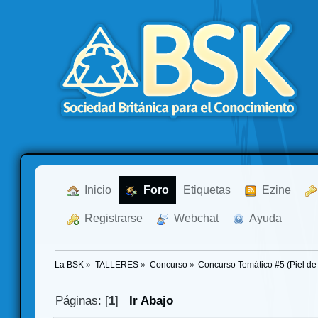
  Inicio
  Foro
Etiquetas
  Ezine
  Registrarse
  Webchat
  Ayuda
La BSK
»
TALLERES
»
Concurso
»
Concurso Temático #5 (Piel de
Páginas: [
1
]
Ir Abajo