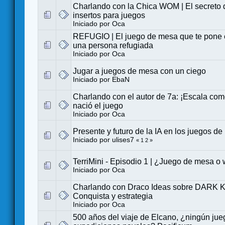
Charlando con la Chica WOM | El secreto 
insertos para juegos
Iniciado por
Oca
REFUGIO | El juego de mesa que te pone e
una persona refugiada
Iniciado por
Oca
Jugar a juegos de mesa con un ciego
Iniciado por
EbaN
Charlando con el autor de 7a: ¡Escala com
nació el juego
Iniciado por
Oca
Presente y futuro de la IA en los juegos d
Iniciado por
ulises7
«
1
2
»
TerriMini - Episodio 1 | ¿Juego de mesa 
Iniciado por
Oca
Charlando con Draco Ideas sobre DARK
Conquista y estrategia
Iniciado por
Oca
500 años del viaje de Elcano, ¿ningún jue