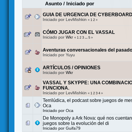
Asunto
/
Iniciado por
GUIA DE URGENCIA DE CYBERBOAR
Iniciado por LevMishkin
«
1
2
»
CÓMO JUGAR CON EL VASSAL
Iniciado por
Wkr
«
1
2
3
...
5
»
Aventuras conversacionales del pasado 
Iniciado por Yuyu
ARTÍCULOS / OPINIONES
Iniciado por
Wkr
VASSAL Y SKYPPE: UNA COMBINACI
FUNCIONA.
Iniciado por LevMishkin
«
1
2
3
4
»
Terrilúdica, el podcast sobre juegos de mes
Oca
Iniciado por
Oca
De Monopoly a Ark Nova: qué nos cuentan
juegos sobre la evolución del di
Iniciado por
Guifa79