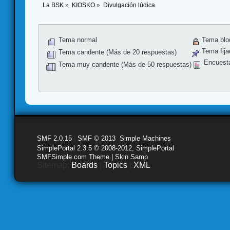
La BSK
»
KIOSKO
»
Divulgación lúdica
Tema normal
Tema blo
Tema fija
Tema candente (Más de 20 respuestas)
Encuest
Tema muy candente (Más de 50 respuestas)
SMF 2.0.15
|
SMF © 2013
,
Simple Machines
SimplePortal 2.3.5 © 2008-2012, SimplePortal
SMFSimple.com Theme | Skin Samp
Sitemap:
Boards
|
Topics
|
XML