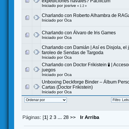
expediciones navales? Pacificum
Iniciado por
josrive
«
1
2
»
Charlando con Roberto Alhambra de RA
Iniciado por
Oca
Charlando con Álvaro de Iris Games
Iniciado por
Oca
Charlando con Damián | Así es Disjola, el
faroleo de Sendas de Targoda
Iniciado por
Oca
Charlando con Doctor Frikistein 🧪 | Acceso
juegos
Iniciado por
Oca
Unboxing Deckforge Binder – Álbum Perso
Cartas (Doctor Frikistein)
Iniciado por
Oca
Páginas: [
1
]
2
3
...
28
>>
Ir Arriba