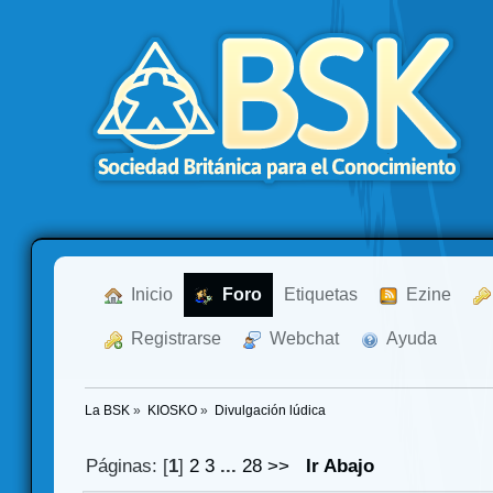
  Inicio
  Foro
Etiquetas
  Ezine
  Registrarse
  Webchat
  Ayuda
La BSK
»
KIOSKO
»
Divulgación lúdica
Páginas: [
1
]
2
3
...
28
>>
Ir Abajo