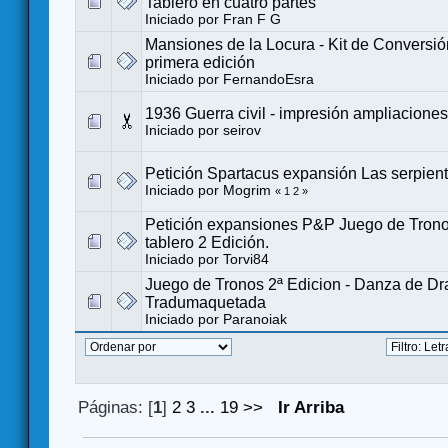
Tablero en cuatro partes
Iniciado por
Fran F G
Mansiones de la Locura - Kit de Conversió
primera edición
Iniciado por
FernandoEsra
1936 Guerra civil - impresión ampliaciones
Iniciado por
seirov
Petición Spartacus expansión Las serpient
Iniciado por
Mogrim
«
1
2
»
Petición expansiones P&P Juego de Trono
tablero 2 Edición.
Iniciado por
Torvi84
Juego de Tronos 2ª Edicion - Danza de Dr
Tradumaquetada
Iniciado por
Paranoiak
Páginas: [
1
]
2
3
...
19
>>
Ir Arriba