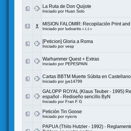
La Ruta de Don Quijote
Iniciado por
Huan Solo
MISION FALOMIR: Recopilación Print and 
Iniciado por
ludoartis
«
1
2
»
[Peticion] Gloria a Roma
Iniciado por
vesp
Warhammer Quest + Extras
Iniciado por
PEPESPAIN
Cartas BBTM Muerte Súbita en Castellano
Iniciado por
jye14799
GALOPP ROYAL (Klaus Teuber - 1995) Re
español - Rediseño sencillo ByN
Iniciado por
Fran F G
Petición Tin Goose
Iniciado por
nyicris
PAPUA (Thilo Hutzler - 1992) - Reglament