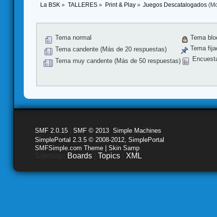
La BSK
»
TALLERES
»
Print & Play
»
Juegos Descatalogados
(Mo
Tema normal
Tema blo
Tema fija
Tema candente (Más de 20 respuestas)
Encuest
Tema muy candente (Más de 50 respuestas)
SMF 2.0.15
|
SMF © 2013
,
Simple Machines
SimplePortal 2.3.5 © 2008-2012, SimplePortal
SMFSimple.com Theme | Skin Samp
Sitemap:
Boards
|
Topics
|
XML