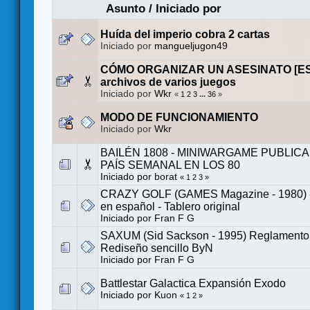
Asunto
/
Iniciado por
Huída del imperio cobra 2 cartas
Iniciado por
mangueljugon49
CÓMO ORGANIZAR UN ASESINATO [ES].
archivos de varios juegos
Iniciado por
Wkr
«
1
2
3
...
36
»
MODO DE FUNCIONAMIENTO
Iniciado por
Wkr
BAILÉN 1808 - MINIWARGAME PUBLIC
PAÍS SEMANAL EN LOS 80
Iniciado por
borat
«
1
2
3
»
CRAZY GOLF (GAMES Magazine - 1980) 
en español - Tablero original
Iniciado por
Fran F G
SAXUM (Sid Sackson - 1995) Reglamento 
Rediseño sencillo ByN
Iniciado por
Fran F G
Battlestar Galactica Expansión Exodo
Iniciado por
Kuon
«
1
2
»