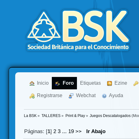
  Inicio
  Foro
Etiquetas
  Ezine
  Registrarse
  Webchat
  Ayuda
La BSK
»
TALLERES
»
Print & Play
»
Juegos Descatalogados
(Mod
Páginas: [
1
]
2
3
...
19
>>
Ir Abajo