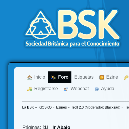
  Inicio
  Foro
Etiquetas
  Ezine
  Registrarse
  Webchat
  Ayuda
La BSK
»
KIOSKO
»
Ezines
»
Troll 2.0
(Moderador:
Blacksad
) »
Tr
Páginas: [
1
]
Ir Abajo