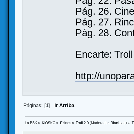
Pág. 22. Pas
Pág. 26. Cine
Pág. 27. Rincó
Pág. 28. Con
Encarte: Trol
http://unopara
Páginas: [
1
]
Ir Arriba
La BSK
»
KIOSKO
»
Ezines
»
Troll 2.0
(Moderador:
Blacksad
) »
T