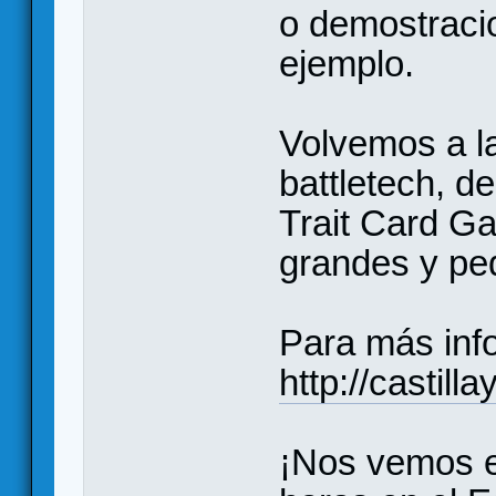
o demostraci
ejemplo.
Volvemos a la
battletech, d
Trait Card Ga
grandes y pe
Para más inf
http://castill
¡Nos vemos el