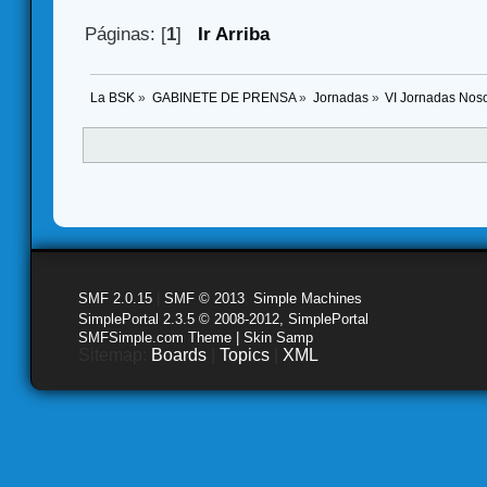
Páginas: [
1
]
Ir Arriba
La BSK
»
GABINETE DE PRENSA
»
Jornadas
»
VI Jornadas Nos
SMF 2.0.15
|
SMF © 2013
,
Simple Machines
SimplePortal 2.3.5 © 2008-2012, SimplePortal
SMFSimple.com Theme | Skin Samp
Sitemap:
Boards
|
Topics
|
XML