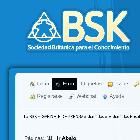
  Inicio
  Foro
Etiquetas
  Ezine
  Registrarse
  Webchat
  Ayuda
La BSK
»
GABINETE DE PRENSA
»
Jornadas
»
VI Jornadas Noso
Páginas: [
1
]
Ir Abajo