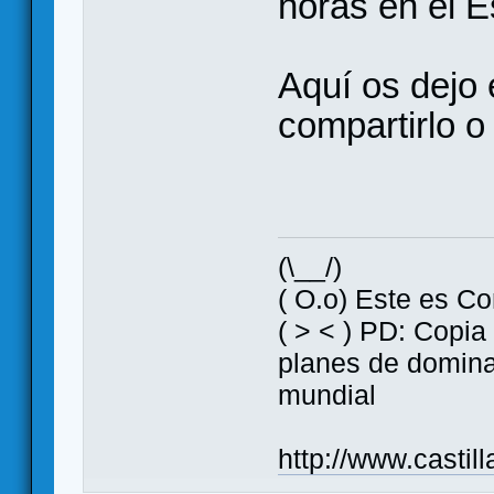
horas en el E
Aquí os dejo e
compartirlo o 
(\__/)
( O.o) Este es Co
( > < ) PD: Copia
planes de domin
mundial
http://www.casti