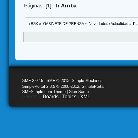
Páginas: [
1
]
Ir Arriba
La BSK
»
GABINETE DE PRENSA
»
Novedades / Actualidad
»
Pl
SMF 2.0.15
|
SMF © 2013
,
Simple Machines
SimplePortal 2.3.5 © 2008-2012, SimplePortal
SMFSimple.com Theme | Skin Samp
Sitemap:
Boards
|
Topics
|
XML