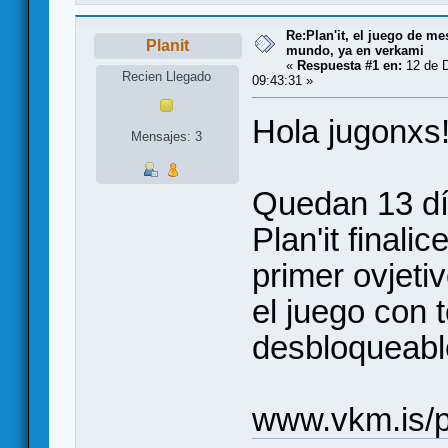
Re:Plan'it, el juego de me
Planit
mundo, ya en verkami
«
Respuesta #1 en:
12 de D
Recien Llegado
09:43:31 »
Hola jugonxs
Mensajes: 3
Quedan 13 dí
Plan'it final
primer ovjet
el juego con 
desbloqueabl
www.vkm.is/p