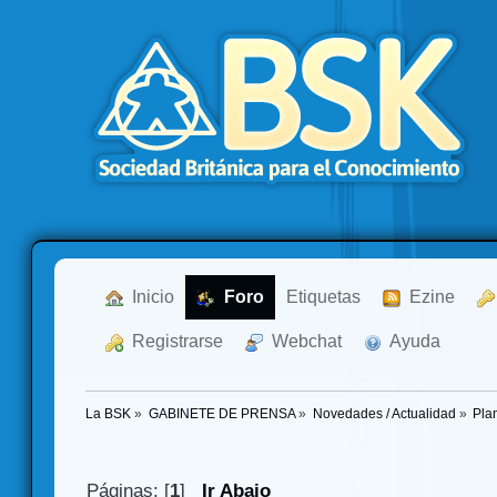
  Inicio
  Foro
Etiquetas
  Ezine
  Registrarse
  Webchat
  Ayuda
La BSK
»
GABINETE DE PRENSA
»
Novedades / Actualidad
»
Pla
Páginas: [
1
]
Ir Abajo