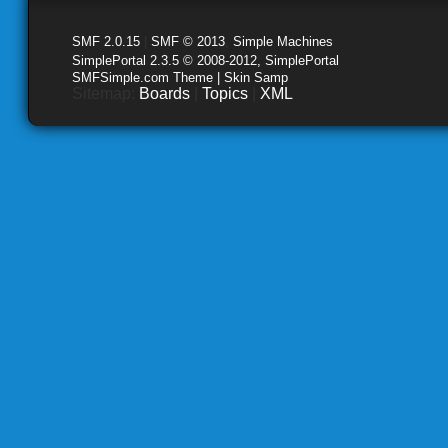
SMF 2.0.15
|
SMF © 2013
,
Simple Machines
SimplePortal 2.3.5 © 2008-2012, SimplePortal
SMFSimple.com Theme | Skin Samp
Sitemap:
Boards
|
Topics
|
XML