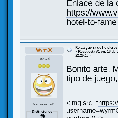
Enlace de la
https://www.v
hotel-to-fame
Re:La guerra de hoteleros
Wyrm00
«
Respuesta #1 en:
18 de D
22:29:16 »
Habitual
Bonito arte. 
tipo de juego,
<img src="
https:
Mensajes: 243
username=wyrm0
Distinciones