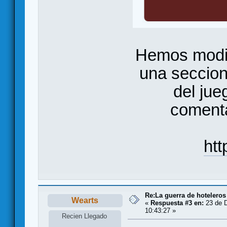
Hemos modif
una seccion
del jue
comenta
htt
Re:La guerra de hoteleros
Wearts
«
Respuesta #3 en:
23 de D
10:43:27 »
Recien Llegado