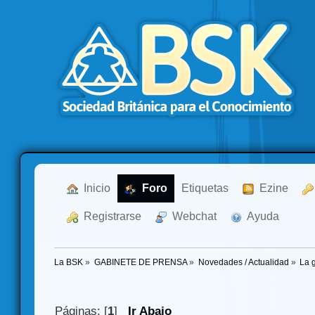
  Inicio
  Foro
Etiquetas
  Ezine
  Registrarse
  Webchat
  Ayuda
La BSK
»
GABINETE DE PRENSA
»
Novedades / Actualidad
»
La 
Páginas: [
1
]
Ir Abajo