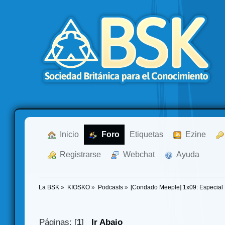
  Inicio
  Foro
Etiquetas
  Ezine
  Registrarse
  Webchat
  Ayuda
La BSK
»
KIOSKO
»
Podcasts
»
[Condado Meeple] 1x09: Especia
Páginas: [
1
]
Ir Abajo