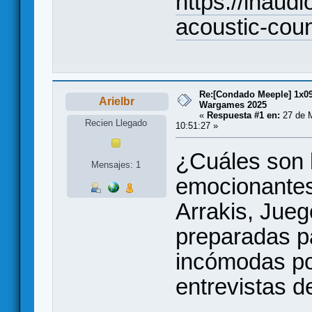
https://inaudi
acoustic-coun
Re:[Condado Meeple] 1x09
Arielbr
Wargames 2025
«
Respuesta #1 en:
27 de M
Recien Llegado
10:51:27 »
¿Cuáles son
Mensajes: 1
emocionantes
Arrakis, Jue
preparadas p
incómodas po
entrevistas d