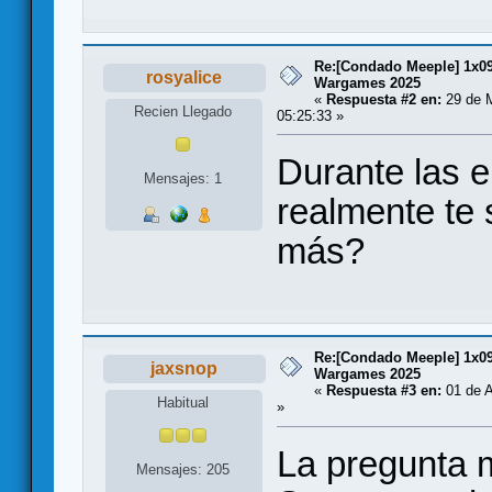
Re:[Condado Meeple] 1x09
rosyalice
Wargames 2025
«
Respuesta #2 en:
29 de M
Recien Llegado
05:25:33 »
Durante las e
Mensajes: 1
realmente te 
más?
Re:[Condado Meeple] 1x09
jaxsnop
Wargames 2025
«
Respuesta #3 en:
01 de A
Habitual
»
La pregunta m
Mensajes: 205