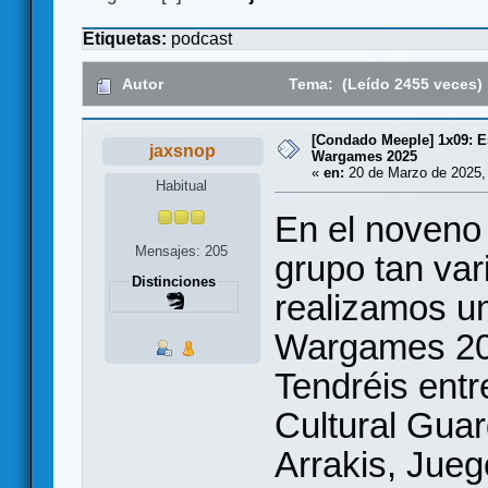
Etiquetas:
podcast
Autor
Tema: (Leído 2455 veces)
[Condado Meeple] 1x09: E
jaxsnop
Wargames 2025
«
en:
20 de Marzo de 2025,
Habitual
En el noveno
Mensajes: 205
grupo tan va
Distinciones
realizamos un
Wargames 20
Tendréis entr
Cultural Guar
Arrakis, Jue