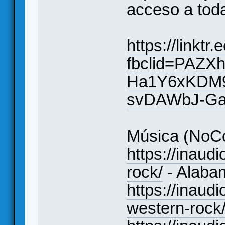
acceso a toda
https://linkt
fbclid=PAZ
Ha1Y6xKDM9
svDAWbJ-Ga
Música (NoCo
https://inaudi
rock/
- Alaba
https://inaud
western-rock