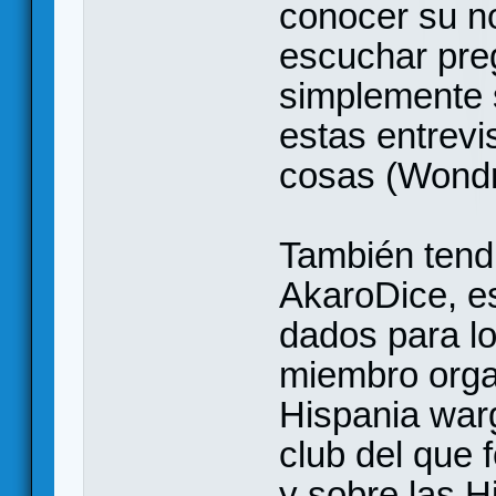
conocer su n
escuchar pre
simplemente 
estas entrev
cosas (Wondr
También tendr
AkaroDice, es
dados para l
miembro orga
Hispania war
club del que 
y sobre las H