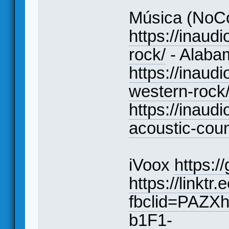
Música (NoCo
https://inaudi
rock/
- Alaba
https://inaud
western-rock
https://inaudi
acoustic-coun
iVoox
https:/
https://linkt
fbclid=PAZX
b1F1-