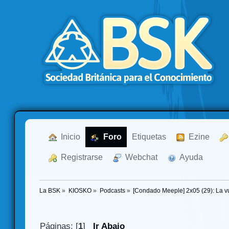
  Inicio
  Foro
Etiquetas
  Ezine
  Registrarse
  Webchat
  Ayuda
La BSK
»
KIOSKO
»
Podcasts
»
[Condado Meeple] 2x05 (29): La vu
Páginas: [
1
]
Ir Abajo