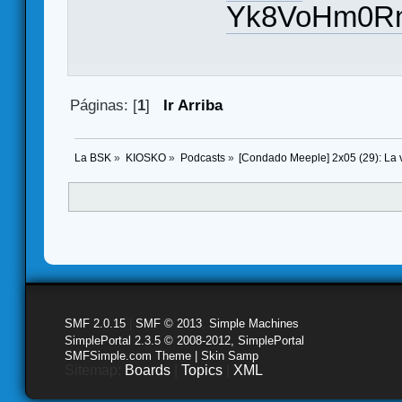
Yk8VoHm0Rn
Páginas: [
1
]
Ir Arriba
La BSK
»
KIOSKO
»
Podcasts
»
[Condado Meeple] 2x05 (29): La v
SMF 2.0.15
|
SMF © 2013
,
Simple Machines
SimplePortal 2.3.5 © 2008-2012, SimplePortal
SMFSimple.com Theme | Skin Samp
Sitemap:
Boards
|
Topics
|
XML