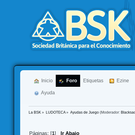
  Inicio
  Foro
Etiquetas
  Ezine
  Ayuda
La BSK
»
LUDOTECA
»
Ayudas de Juego
(Moderador:
Blacksa
Páginas: [
1
]
Ir Abajo