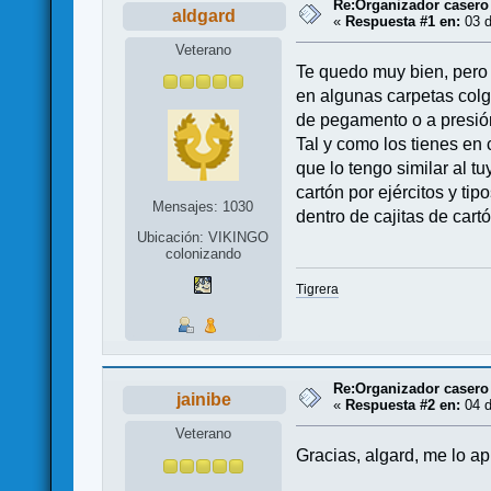
Re:Organizador casero
aldgard
«
Respuesta #1 en:
03 d
Veterano
Te quedo muy bien, pero 
en algunas carpetas colg
de pegamento o a presión 
Tal y como los tienes en
que lo tengo similar al t
cartón por ejércitos y t
Mensajes: 1030
dentro de cajitas de car
Ubicación: VIKINGO
colonizando
Tigrera
Re:Organizador casero
jainibe
«
Respuesta #2 en:
04 d
Veterano
Gracias, algard, me lo a