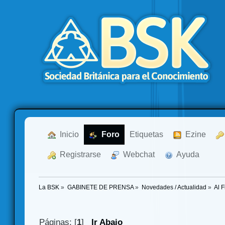
  Inicio
  Foro
Etiquetas
  Ezine
  Registrarse
  Webchat
  Ayuda
La BSK
»
GABINETE DE PRENSA
»
Novedades / Actualidad
»
Al F
Páginas: [
1
]
Ir Abajo