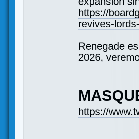
expansión si
https://boar
revives-lords
Renegade esp
2026, veremos
MASQU
https://www.