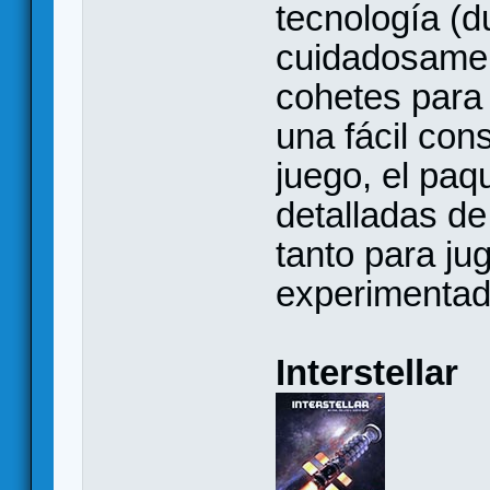
tecnología (d
cuidadosament
cohetes para 
una fácil con
juego, el paq
detalladas de
tanto para j
experimentad
Interstellar