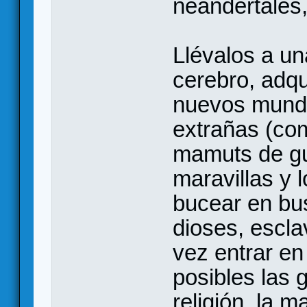
neandertales,
Llévalos a un
cerebro, adqu
nuevos mundo
extrañas (co
mamuts de gue
maravillas y l
bucear en bus
dioses, escla
vez entrar en
posibles las 
religión, la 