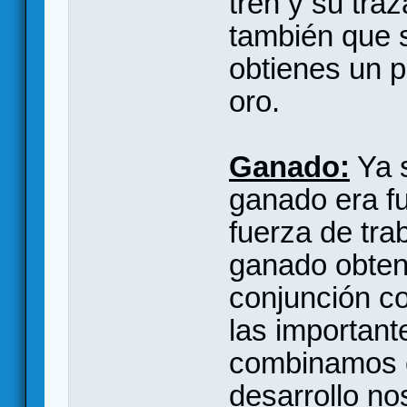
tren y su tra
también que s
obtienes un 
oro.
Ganado:
Ya s
ganado era fu
fuerza de tra
ganado obte
conjunción co
las importante
combinamos c
desarrollo n