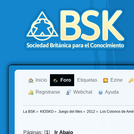
  Inicio
  Foro
Etiquetas
  Ezine
  Registrarse
  Webchat
  Ayuda
La BSK
»
KIOSKO
»
Juego del Mes
»
2012
»
Los Colonos de Amér
Páginas: [
1
]
Ir Abajo