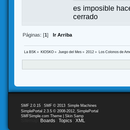
es imposible hac
cerrado
Páginas: [
1
]
Ir Arriba
La BSK
»
KIOSKO
»
Juego del Mes
»
2012
»
Los Colonos de Amé
SMF 2.0.15
|
SMF © 2013
,
Simple Machines
SimplePortal 2.3.5 © 2008-2012, SimplePortal
SMFSimple.com Theme | Skin Samp
Sitemap:
Boards
|
Topics
|
XML