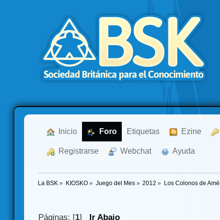
  Inicio
  Foro
Etiquetas
  Ezine
  Registrarse
  Webchat
  Ayuda
La BSK
»
KIOSKO
»
Juego del Mes
»
2012
»
Los Colonos de Amér
Páginas: [
1
]
Ir Abajo