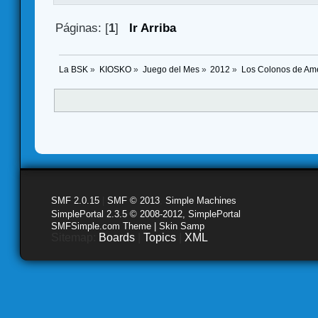
Páginas: [
1
]
Ir Arriba
La BSK
»
KIOSKO
»
Juego del Mes
»
2012
»
Los Colonos de Amé
SMF 2.0.15
|
SMF © 2013
,
Simple Machines
SimplePortal 2.3.5 © 2008-2012, SimplePortal
SMFSimple.com Theme | Skin Samp
Sitemap:
Boards
|
Topics
|
XML