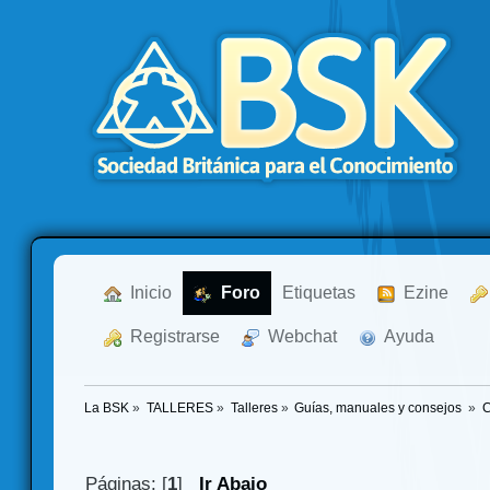
  Inicio
  Foro
Etiquetas
  Ezine
  Registrarse
  Webchat
  Ayuda
La BSK
»
TALLERES
»
Talleres
»
Guías, manuales y consejos 
»
C
Páginas: [
1
]
Ir Abajo