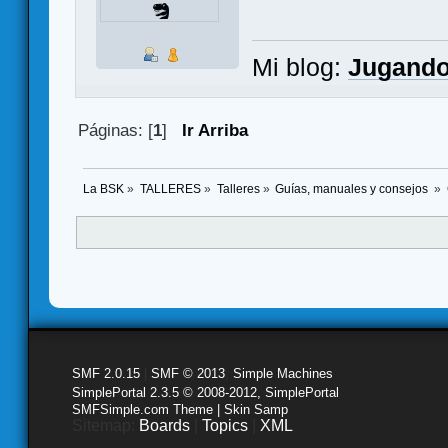
Mi blog:
Jugando
Páginas: [
1
]
Ir Arriba
La BSK
»
TALLERES
»
Talleres
»
Guías, manuales y consejos 
»
SMF 2.0.15
|
SMF © 2013
,
Simple Machines
SimplePortal 2.3.5 © 2008-2012, SimplePortal
SMFSimple.com Theme | Skin Samp
Sitemap:
Boards
|
Topics
|
XML