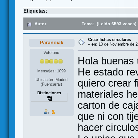
Etiquetas:
Autor
Tema: (Leído 6593 veces)
Crear fichas circulares
Paranoiak
«
en:
10 de Noviembre de 2
Veterano
Hola buenas 
He estado re
Mensajes: 1099
quiero crear 
Ubicación: Madrid
(Fuencarral)
materiales h
Distinciones
carton de caj
que ni con tij
hacer circulo