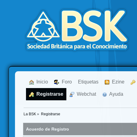
  Inicio
  Foro
Etiquetas
  Ezine
  Registrarse
  Webchat
  Ayuda
La BSK
»
Registrarse
Acuerdo de Registro