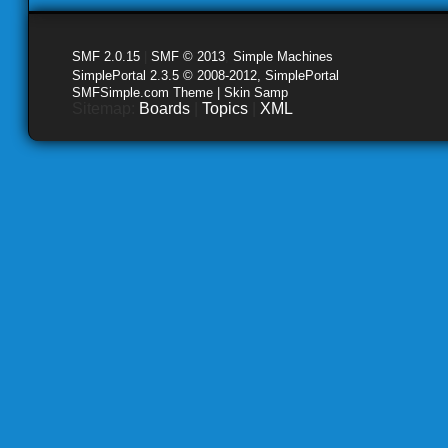
SMF 2.0.15
|
SMF © 2013
,
Simple Machines
SimplePortal 2.3.5 © 2008-2012, SimplePortal
SMFSimple.com Theme | Skin Samp
Sitemap:
Boards
|
Topics
|
XML