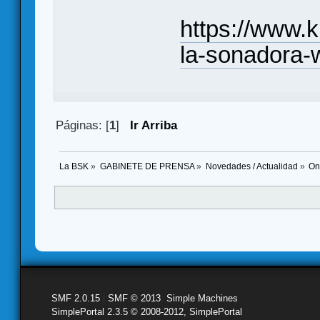
https://www.k
la-sonadora-
Páginas: [
1
]
Ir Arriba
La BSK
»
GABINETE DE PRENSA
»
Novedades / Actualidad
»
On
SMF 2.0.15
|
SMF © 2013
,
Simple Machines
SimplePortal 2.3.5 © 2008-2012, SimplePortal