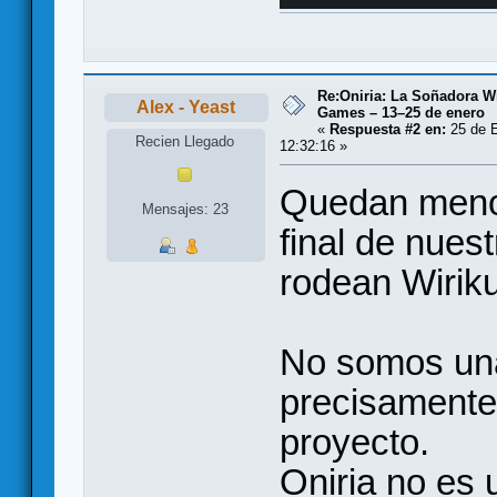
Re:Oniria: La Soñadora Wi
Alex - Yeast
Games – 13–25 de enero
«
Respuesta #2 en:
25 de E
Recien Llegado
12:32:16 »
Quedan menos
Mensajes: 23
final de nues
rodean Wiriku
No somos una
precisamente 
proyecto.
Oniria no es