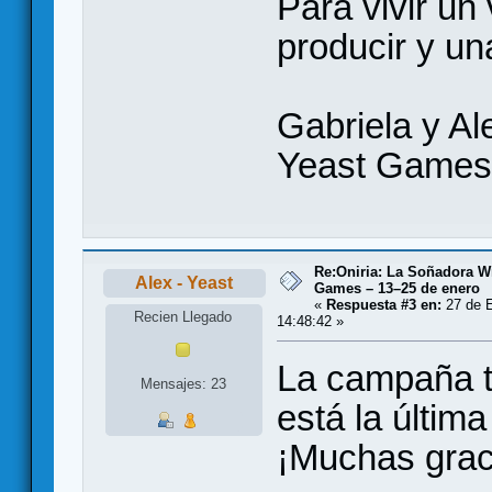
Para vivir un
producir y un
Gabriela y A
Yeast Games
Re:Oniria: La Soñadora Wi
Alex - Yeast
Games – 13–25 de enero
«
Respuesta #3 en:
27 de E
Recien Llegado
14:48:42 »
La campaña t
Mensajes: 23
está la última
¡Muchas graci