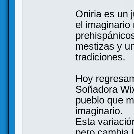
Oniria es un 
el imaginario
prehispánicos
mestizas y un
tradiciones.
Hoy regresam
Soñadora Wix
pueblo que ma
imaginario.
Esta variació
pero cambia l