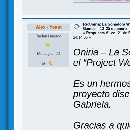
Re:Oniria: La Soñadora Wi
Alex - Yeast
Games – 13–25 de enero
«
Respuesta #1 en:
21 de E
Recien Llegado
14:14:36 »
Oniria – La S
Mensajes: 23
el “Project W
Es un hermos
proyecto discr
Gabriela.
Gracias a qu