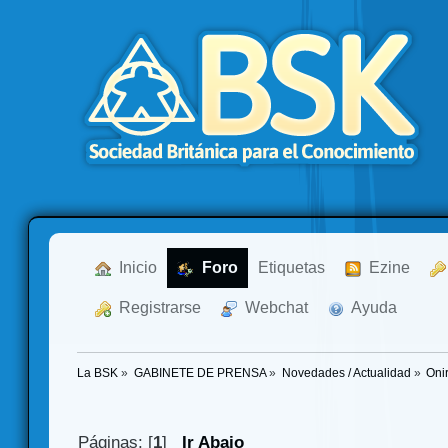
  Inicio
  Foro
Etiquetas
  Ezine
  Registrarse
  Webchat
  Ayuda
La BSK
»
GABINETE DE PRENSA
»
Novedades / Actualidad
»
Oni
Páginas: [
1
]
Ir Abajo