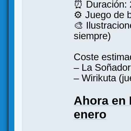
⏰ Duración: 
⚙️ Juego de b
🎨 Ilustraci
siempre)
Coste estima
– La Soñador
– Wirikuta (ju
Ahora en 
enero