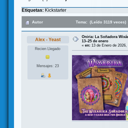
Etiquetas:
Kickstarter
Autor
Tema: (Leído 3119 veces)
Oniria: La Soñadora Wixá
Alex - Yeast
13–25 de enero
«
en:
13 de Enero de 2026, 
Recien Llegado
Mensajes: 23