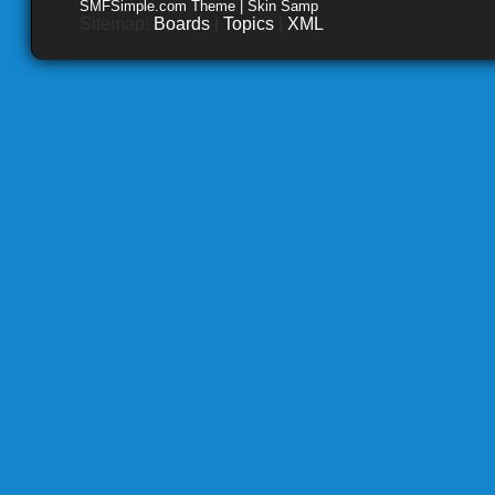
SMFSimple.com Theme | Skin Samp
Sitemap:
Boards
|
Topics
|
XML