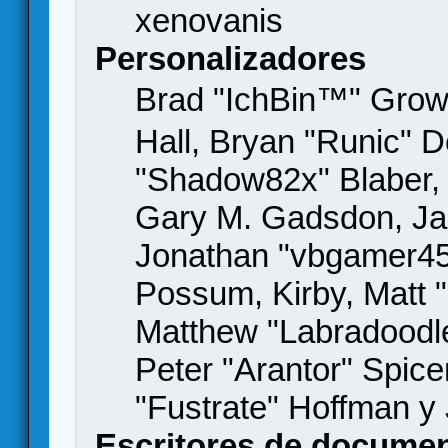
xenovanis
Personalizadores
Brad "IchBin™" Gro
Hall, Bryan "Runic" D
"Shadow82x" Blaber, 
Gary M. Gadsdon, Jas
Jonathan "vbgamer45" 
Possum, Kirby, Matt
Matthew "Labradoodle
Peter "Arantor" Spice
"Fustrate" Hoffman y
Escritores de docume