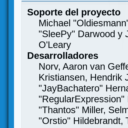
Soporte del proyecto
Michael "Oldiesmann
"SleePy" Darwood y J
O'Leary
Desarrolladores
Norv, Aaron van Geffe
Kristiansen, Hendrik
"JayBachatero" Hern
"RegularExpression"
"Thantos" Miller, Se
"Orstio" Hildebrandt,