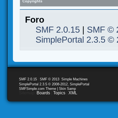
Copyrights
Foro
SMF 2.0.15
|
SMF © 
SimplePortal 2.3.5 ©
SMF 2.0.15
|
SMF © 2013
,
Simple Machines
SimplePortal 2.3.5 © 2008-2012, SimplePortal
SMFSimple.com Theme | Skin Samp
Sitemap:
Boards
|
Topics
|
XML