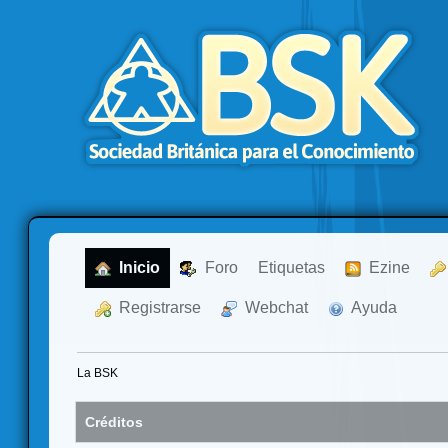
  Inicio
  Foro
Etiquetas
  Ezine
  Registrarse
  Webchat
  Ayuda
La BSK
Créditos