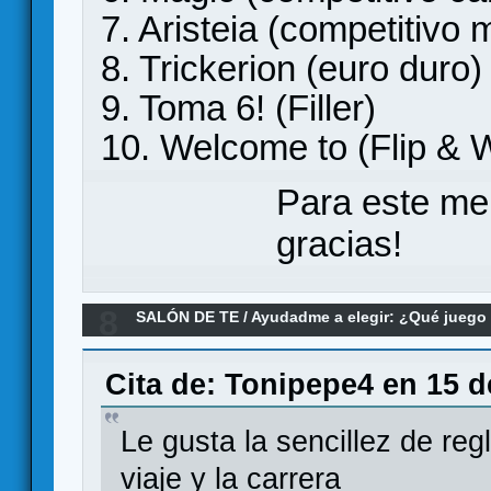
7. Aristeia (competitivo m
8. Trickerion (euro duro)
9. Toma 6! (Filler)
10. Welcome to (Flip & W
Para este me
gracias!
8
SALÓN DE TE
/
Ayudadme a elegir: ¿Qué jueg
a elegir un juego parecido a la vuelta al mundo
Cita de: Tonipepe4 en 15 
Le gusta la sencillez de reg
viaje y la carrera