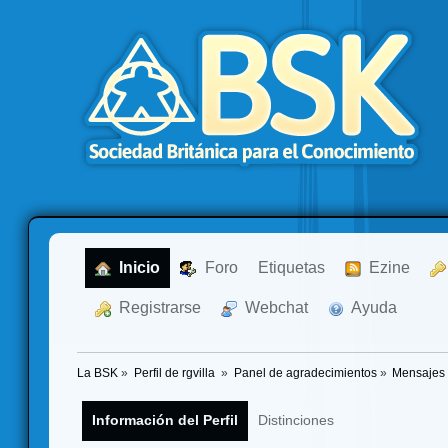
  Inicio
  Foro
Etiquetas
  Ezine
  Registrarse
  Webchat
  Ayuda
La BSK
»
Perfil de rgvilla 
»
Panel de agradecimientos
»
Mensajes 
Información del Perfil
Distinciones