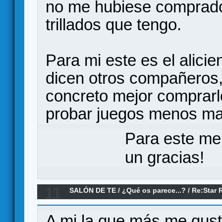
no me hubiese comprado 
trillados que tengo.
Para mi este es el alicie
dicen otros compañeros,
concreto mejor comprarl
probar juegos menos ma
Para este me
un gracias!
11
SALÓN DE TE
/
¿Qué os parece...?
/
Re:Star 
A mi la que más me gust