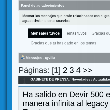
Panel de agradecimientos
Mostrar los mensajes que están relacionados con el gra
agradecimiento otros usuarios.
Mensajes tuyos
Temas tuyos
Gracias q
Gracias que tu has dado en los temas
Mensajes - rgvilla
Páginas: [
1
]
2
3
4
>>
1
GABINETE DE PRENSA
/
Novedades / Actualida
Kit
Ha salido en Devir 500 e
manera infinita al legac