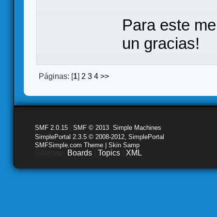
Para este me
un gracias!
Páginas: [
1
]
2
3
4
>>
SMF 2.0.15
|
SMF © 2013
,
Simple Machines
SimplePortal 2.3.5 © 2008-2012, SimplePortal
SMFSimple.com Theme | Skin Samp
Sitemap:
Boards
|
Topics
|
XML