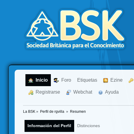
  Inicio
  Foro
Etiquetas
  Ezine
  Registrarse
  Webchat
  Ayuda
La BSK
»
Perfil de rgvilla 
»
Resumen
Información del Perfil
Distinciones