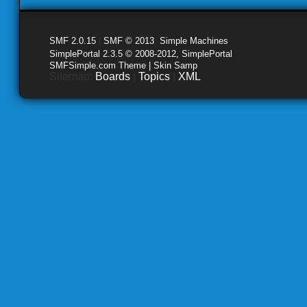
SMF 2.0.15
|
SMF © 2013
,
Simple Machines
SimplePortal 2.3.5 © 2008-2012, SimplePortal
SMFSimple.com Theme | Skin Samp
Sitemap:
Boards
|
Topics
|
XML