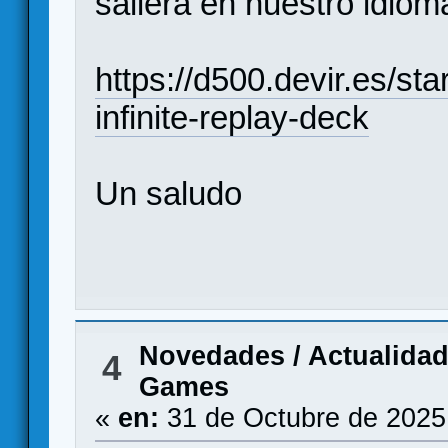
saliera en nuestro idiom
https://d500.devir.es/sta
infinite-replay-deck
Un saludo
Novedades / Actualida
4
Games
«
en:
31 de Octubre de 2025