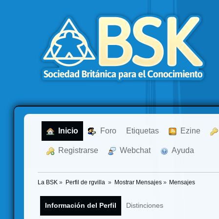
  Inicio
  Foro
Etiquetas
  Ezine
  Registrarse
  Webchat
  Ayuda
La BSK
»
Perfil de rgvilla 
»
Mostrar Mensajes
»
Mensajes
Información del Perfil
Distinciones