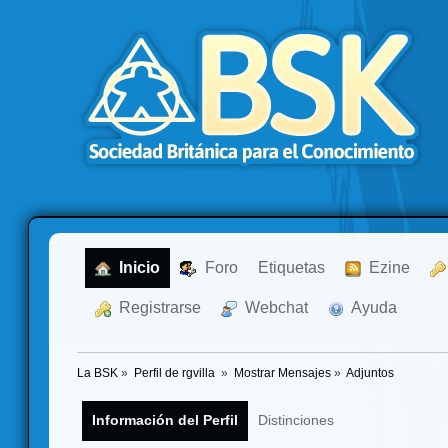
  Inicio
  Foro
Etiquetas
  Ezine
  Registrarse
  Webchat
  Ayuda
La BSK
»
Perfil de rgvilla 
»
Mostrar Mensajes
»
Adjuntos
Información del Perfil
Distinciones