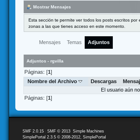
Mostrar Mensajes
Esta sección te permite ver todos los posts escritos por
zonas a las que tienes acceso en este momento.
Mensajes
Temas
Adjuntos
Adjuntos - rgvilla
Páginas: [
1
]
Nombre del Archivo
Descargas
Mensa
El usuario aún no
Páginas: [
1
]
SMF 2.0.15
|
SMF © 2013
,
Simple Machines
SimplePortal 2.3.5 © 2008-2012, SimplePortal