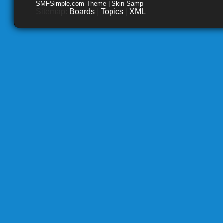
SMFSimple.com Theme | Skin Samp
Sitemap:
Boards
|
Topics
|
XML