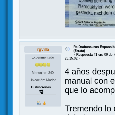
Re:Draftosaurus Expansió
rgvilla
(Errata)
«
Respuesta #1 en:
09 de M
Experimentado
23:15:02 »
4 años despu
Mensajes: 340
manual con er
Ubicación: Madrid
que lo acomp
Distinciones
Tremendo lo d