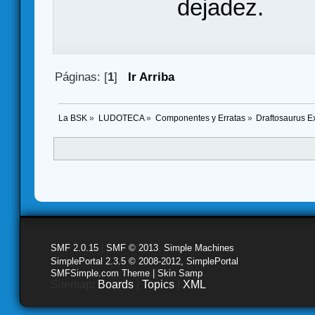
dejadez.
Páginas: [
1
]
Ir Arriba
La BSK
»
LUDOTECA
»
Componentes y Erratas
»
Draftosaurus E
SMF 2.0.15
|
SMF © 2013
,
Simple Machines
SimplePortal 2.3.5 © 2008-2012, SimplePortal
SMFSimple.com Theme | Skin Samp
Sitemap:
Boards
|
Topics
|
XML