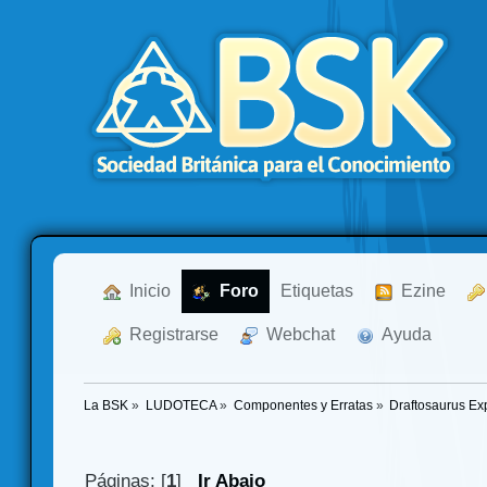
  Inicio
  Foro
Etiquetas
  Ezine
  Registrarse
  Webchat
  Ayuda
La BSK
»
LUDOTECA
»
Componentes y Erratas
»
Draftosaurus Ex
Páginas: [
1
]
Ir Abajo