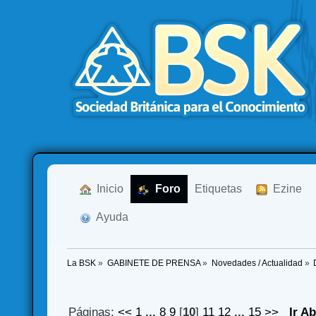
  Inicio
  Foro
Etiquetas
  Ezine
  Ayuda
La BSK
»
GABINETE DE PRENSA
»
Novedades / Actualidad
»
Páginas:
<<
1
...
8
9
[
10
]
11
12
...
15
>>
Ir A