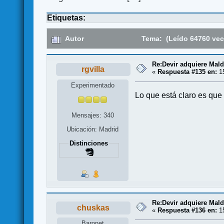
Etiquetas:
Autor
Tema: (Leído 64760 vec
Re:Devir adquiere Mal
rgvilla
«
Respuesta #135 en:
15
Experimentado
Lo que está claro es qu
Mensajes: 340
Ubicación: Madrid
Distinciones
Re:Devir adquiere Mal
chuskas
«
Respuesta #136 en:
15
Baronet