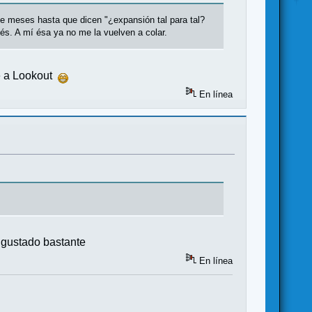
e meses hasta que dicen "¿expansión tal para tal?
lés. A mí ésa ya no me la vuelven a colar.
te a Lookout
En línea
 gustado bastante
En línea