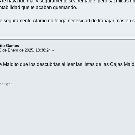
 le haya ido mal y seguramente sea rentable, pero sacrificas un
ntabilidad que te acaban quemando.
e seguramente Álamo no tenga necesidad de trabajar más en su
dito Games
 de Enero de 2025, 18:38:24 »
 Maldito que los descubrías al leer las listas de las Cajas Maldi
he light