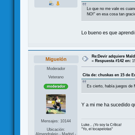
Lo que no me vale es cuand
NO!" en esa cosa tan gracio
Lo bueno es que aprendi
Re:Devir adquiere Mal
Miguelón
«
Respuesta #142 en:
15
Moderador
Cita de: chuskas en 15 de E
Veterano
Es cierto, había juegos de M
Y a mi me ha sucedido q
Mensajes: 10144
Luke... ¡Yo soy la Crítica!
"Yo, el tocapelotas"
Ubicación:
Almendralejo - Madrid -