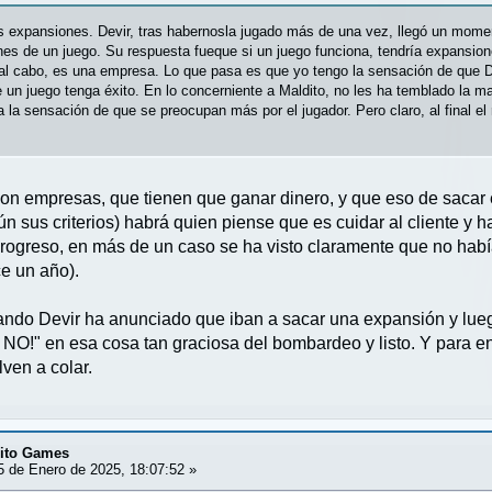
las expansiones. Devir, tras habernosla jugado más de una vez, llegó un mom
nes de un juego. Su respuesta fueque si un juego funciona, tendría expansion
 al cabo, es una empresa. Lo que pasa es que yo tengo la sensación de que Dev
ue un juego tenga éxito. En lo concerniente a Maldito, no les ha temblado la
a la sensación de que se preocupan más por el jugador. Pero claro, al final el
on empresas, que tienen que ganar dinero, y que eso de sacar
n sus criterios) habrá quien piense que es cuidar al cliente y ha
rogreso, en más de un caso se ha visto claramente que no había
e un año).
ando Devir ha anunciado que iban a sacar una expansión y lue
 NO!" en esa cosa tan graciosa del bombardeo y listo. Y para en
ven a colar.
dito Games
 de Enero de 2025, 18:07:52 »