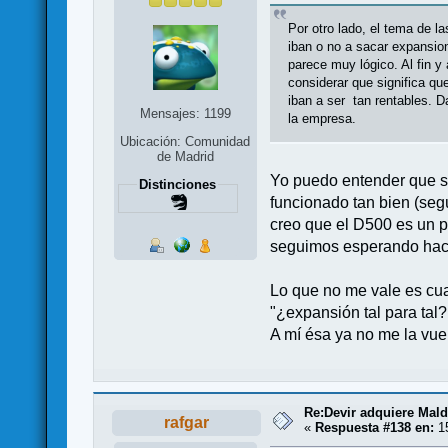
Por otro lado, el tema de 
iban o no a sacar expansio
parece muy lógico. Al fin y
considerar que significa q
iban a ser tan rentables. D
Mensajes: 1199
la empresa.
Ubicación: Comunidad
de Madrid
Yo puedo entender que s
Distinciones
funcionado tan bien (segú
creo que el D500 es un p
seguimos esperando hac
Lo que no me vale es cu
"¿expansión tal para tal?
A mí ésa ya no me la vuel
Re:Devir adquiere Mal
rafgar
«
Respuesta #138 en:
15