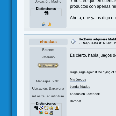
Y no creo que en cuentas
Ubicación: Madrid
productos con apenas re
Distinciones
Ahora, que ya os digo qu
Re:Devir adquiere Mal
chuskas
«
Respuesta #140 en:
15
Baronet
Es cierto, había juegos de
Veterano
Rage, rage against the dying of t
Mis Juegos
Mensajes: 9701
tienda 4dados
Ubicación: Barcelona
4dados en Facebook
Ad astra, ad infinitum
Baronet
Distinciones