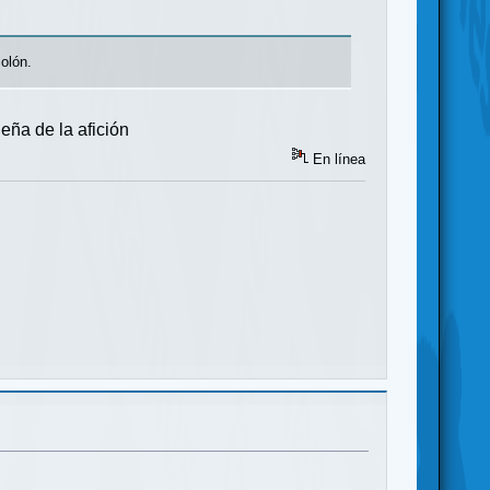
olón.
eña de la afición
En línea