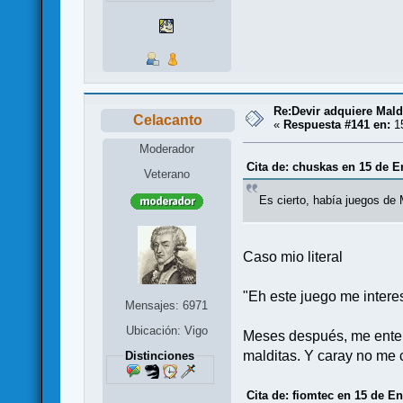
Re:Devir adquiere Mal
Celacanto
«
Respuesta #141 en:
15
Moderador
Cita de: chuskas en 15 de E
Veterano
Es cierto, había juegos de M
Caso mio literal
"Eh este juego me interes
Mensajes: 6971
Ubicación: Vigo
Meses después, me entero
malditas. Y caray no me 
Distinciones
Cita de: fiomtec en 15 de En