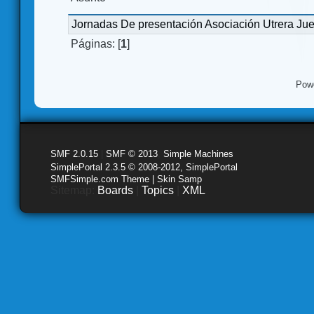
Jornadas De presentación Asociación Utrera Ju
Páginas: [
1
]
Pow
SMF 2.0.15
|
SMF © 2013
,
Simple Machines
SimplePortal 2.3.5 © 2008-2012, SimplePortal
SMFSimple.com Theme | Skin Samp
Sitemap:
Boards
|
Topics
|
XML