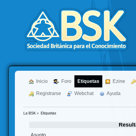
  Inicio
  Foro
Etiquetas
  Ezine
  Registrarse
  Webchat
  Ayuda
La BSK
»
Etiquetas
Result
Asunto