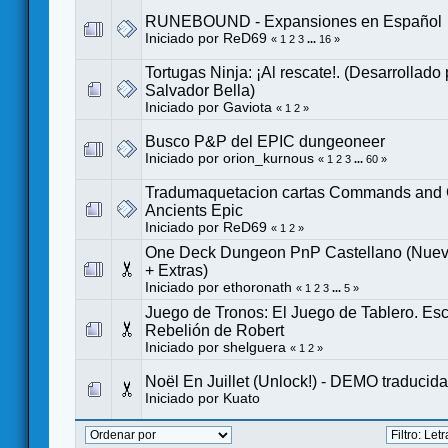
RUNEBOUND - Expansiones en Español
Iniciado por
ReD69
«
1
2
3
...
16
»
Tortugas Ninja: ¡Al rescate!. (Desarrollado
Salvador Bella)
Iniciado por
Gaviota
«
1
2
»
Busco P&P del EPIC dungeoneer
Iniciado por
orion_kurnous
«
1
2
3
...
60
»
Tradumaquetacion cartas Commands and 
Ancients Epic
Iniciado por
ReD69
«
1
2
»
One Deck Dungeon PnP Castellano (Nue
+ Extras)
Iniciado por
ethoronath
«
1
2
3
...
5
»
Juego de Tronos: El Juego de Tablero. Esc
Rebelión de Robert
Iniciado por
shelguera
«
1
2
»
Noël En Juillet (Unlock!) - DEMO traducida
Iniciado por
Kuato