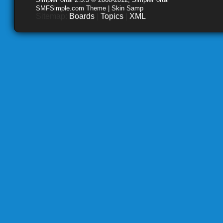
SMFSimple.com Theme | Skin Samp
Sitemap:
Boards
|
Topics
|
XML