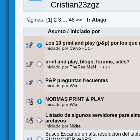
Cristian23zgz
Páginas: [
1
]
2
3
...
46
>>
Ir Abajo
Asunto
/
Iniciado por
Los 10 print and play (p&p) por los que
Iniciado por
Calvo
«
1
2
»
print and play, blogs, forums, sites?
Iniciado por
TheRealMaN_
«
1
2
»
P&P preguntas frecuentes
Iniciado por
Wkr
NORMAS PRINT & PLAY
Iniciado por
Wkr
Listado de algunos servidores para al
archivos
Iniciado por
Nikita
Busco Escaneo en alta resolución del tabl
SUMMONER WARS