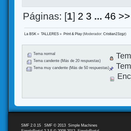
Páginas: [
1
]
2
3
...
46
>>
La BSK
»
TALLERES
»
Print & Play
(Moderador:
Cristian23zgz
)
Tema normal
Tem
Tema candente (Más de 20 respuestas)
Tema
Tema muy candente (Más de 50 respuestas)
Enc
SMF 2.0.15
|
SMF © 2013
,
Simple Machines
SimplePortal 2.3.5 © 2008-2012, SimplePortal