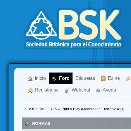
  Inicio
  Foro
Etiquetas
  Ezine
  Registrarse
  Webchat
  Ayuda
La BSK
»
TALLERES
»
Print & Play
(Moderador:
Cristian23zgz
)
NORMAS