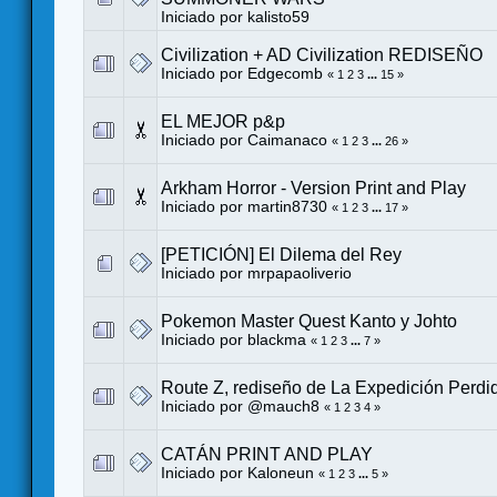
Iniciado por
kalisto59
Civilization + AD Civilization REDISEÑO
Iniciado por
Edgecomb
«
1
2
3
...
15
»
EL MEJOR p&p
Iniciado por
Caimanaco
«
1
2
3
...
26
»
Arkham Horror - Version Print and Play
Iniciado por
martin8730
«
1
2
3
...
17
»
[PETICIÓN] El Dilema del Rey
Iniciado por
mrpapaoliverio
Pokemon Master Quest Kanto y Johto
Iniciado por
blackma
«
1
2
3
...
7
»
Route Z, rediseño de La Expedición Perdi
Iniciado por
@mauch8
«
1
2
3
4
»
CATÁN PRINT AND PLAY
Iniciado por
Kaloneun
«
1
2
3
...
5
»