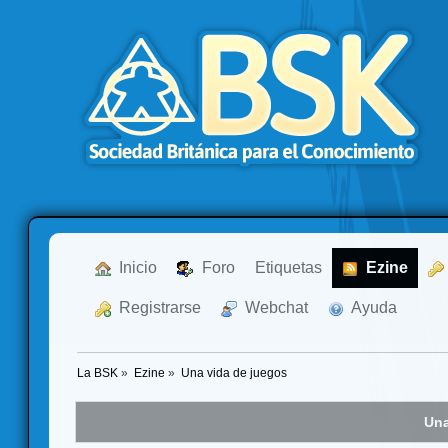
  Inicio
  Foro
Etiquetas
  Ezine
  Registrarse
  Webchat
  Ayuda
La BSK
»
Ezine
»
Una vida de juegos
Una